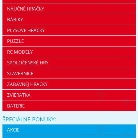
NÁUČNÉ HRAČKY
BÁBIKY
PLYŠOVÉ HRAČKY
PUZZLE
RC MODELY
SPOLOČENSKÉ HRY
STAVEBNICE
ZÁBAVNEJ HRAČKY
ZVIERATKÁ
BATERIE
ŠPECIÁLNE PONUKY:
AKCIE