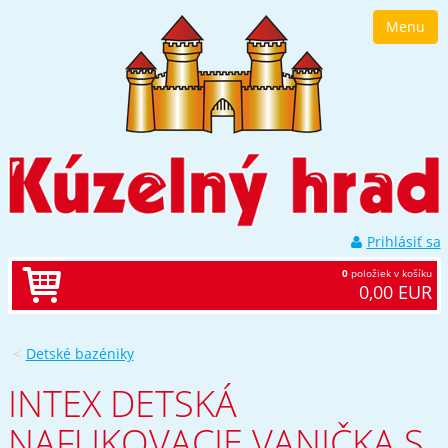
Prejsť
Menu
k
navigácii
Prejsť
na
obsah
Prejsť
k
bočnému
stĺpci
Klávesové
skratky
Prihlásiť sa
0
položiek v košíku
0,00 EUR
Detské bazéniky
INTEX DETSKÁ
NAFUKOVACIE VANIČKA S