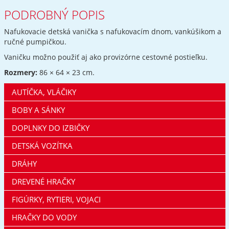
PODROBNÝ POPIS
Nafukovacie detská vanička s nafukovacím dnom, vankúšikom a
ručné pumpičkou.
Vaničku možno použiť aj ako provizórne cestovné postieľku.
Rozmery:
86 × 64 × 23 cm.
AUTÍČKA, VLÁČIKY
BOBY A SÁNKY
DOPLNKY DO IZBIČKY
DETSKÁ VOZÍTKA
DRÁHY
DREVENÉ HRAČKY
FIGÚRKY, RYTIERI, VOJACI
HRAČKY DO VODY