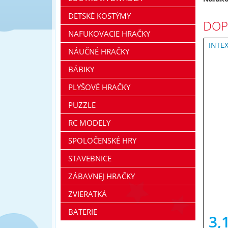
DETSKÉ KOSTÝMY
DOP
NAFUKOVACIE HRAČKY
INTE
NÁUČNÉ HRAČKY
BÁBIKY
PLYŠOVÉ HRAČKY
PUZZLE
RC MODELY
SPOLOČENSKÉ HRY
STAVEBNICE
ZÁBAVNEJ HRAČKY
ZVIERATKÁ
BATERIE
3,