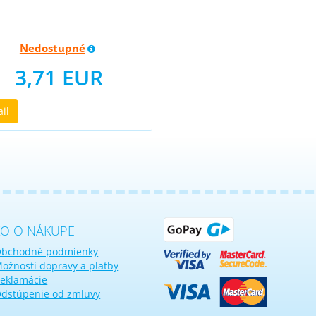
Nedostupné
3,71 EUR
ail
KO O NÁKUPE
bchodné podmienky
ožnosti dopravy a platby
eklamácie
dstúpenie od zmluvy