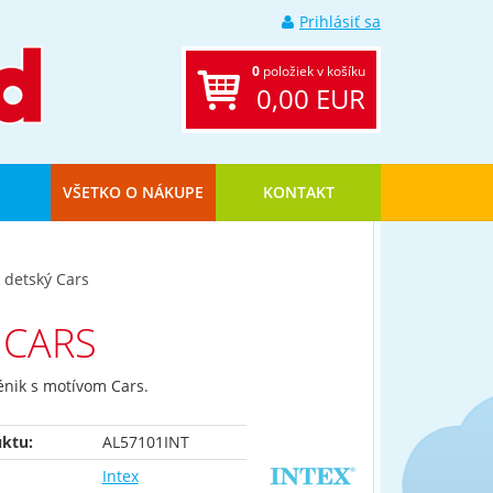
Prihlásiť sa
0
položiek v košíku
0,00 EUR
VŠETKO O NÁKUPE
KONTAKT
 detský Cars
 CARS
énik s motívom Cars.
ktu:
AL57101INT
Intex