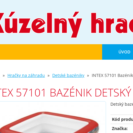
ÚVOD
d
Hračky na záhradu
Detské bazéniky
INTEX 57101 Bazénik
TEX 57101 BAZÉNIK DETSKÝ
Detský baz
Kód produ
Značka: