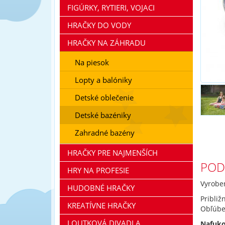
FIGÚRKY, RYTIERI, VOJACI
HRAČKY DO VODY
HRAČKY NA ZÁHRADU
Na piesok
Lopty a balóniky
Detské oblečenie
Detské bazéniky
Zahradné bazény
HRAČKY PRE NAJMENŠÍCH
POD
HRY NA PROFESIE
Vyrobe
HUDOBNÉ HRAČKY
Približ
KREATÍVNE HRAČKY
Obľúbe
LOUTKOVÁ DIVADLA
Nafuko