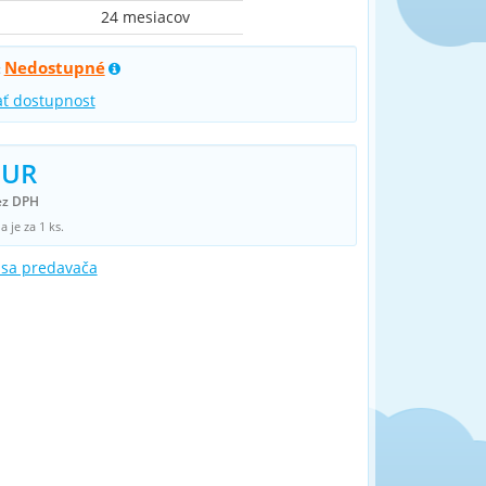
24 mesiacov
Nedostupné
:
ať dostupnost
EUR
ez DPH
 je za 1 ks.
 sa predavača