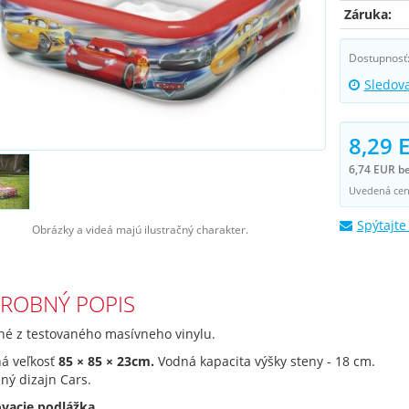
Záruka:
Dostupnosť
Sledov
8,29 
6,74 EUR b
Uvedená cena
Spýtajte
Obrázky a videá majú ilustračný charakter.
ROBNÝ POPIS
né z testovaného masívneho vinylu.
ná veľkosť
85 × 85 × 23cm.
Vodná kapacita výšky steny - 18 cm.
ný dizajn Cars.
vacie podlážka.