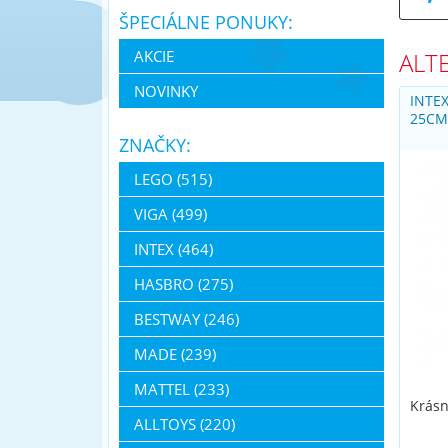
ŠPECIÁLNE PONUKY:
ALT
AKCIE
NOVINKY
INTEX
25C
ZNAČKY:
LEGO (515)
VIGA (499)
INTEX (464)
HASBRO (275)
BESTWAY (246)
MADE (239)
MATTEL (233)
Krásn
ALLTOYS (220)