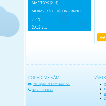
MAC TOYS (214)
MORAVSKÁ ÚSTŘEDNA BRNO
(172)
ĎALŠIE ...
det
PORADÍME VÁM!
VŠET
INFO@KUZELNYHRAD.SK
O
M
02 2057 0036
R
O