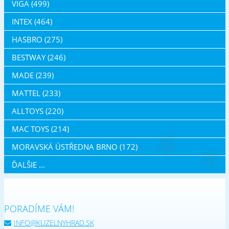
VIGA (499)
INTEX (464)
HASBRO (275)
BESTWAY (246)
MADE (239)
MATTEL (233)
ALLTOYS (220)
MAC TOYS (214)
MORAVSKÁ ÚSTŘEDNA BRNO (172)
ĎALŠIE ...
PORADÍME VÁM!
INFO@KUZELNYHRAD.SK