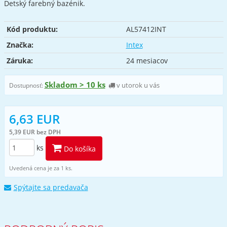
Detský farebný bazénik.
Kód produktu:
AL57412INT
Značka:
Intex
Záruka:
24 mesiacov
Skladom > 10 ks
v utorok u vás
Dostupnosť:
6,63 EUR
5,39 EUR bez DPH
ks
Do košíka
Uvedená cena je za 1 ks.
Spýtajte sa predavača