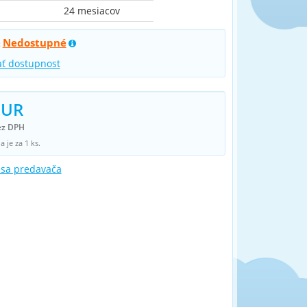
24 mesiacov
Nedostupné
:
ať dostupnost
EUR
ez DPH
 je za 1 ks.
 sa predavača