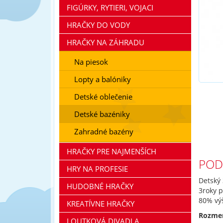
FIGÚRKY, RYTIERI, VOJACI
HRAČKY DO VODY
HRAČKY NA ZÁHRADU
Na piesok
Lopty a balóniky
Detské oblečenie
Detské bazéniky
Zahradné bazény
HRAČKY PRE NAJMENŠÍCH
POD
HRY NA PROFESIE
Detský
HUDOBNÉ HRAČKY
3roky 
80% výš
KREATÍVNE HRAČKY
Rozmer
LOUTKOVÁ DIVADLA