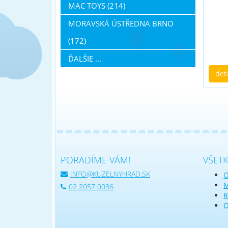
MAC TOYS (214)
MORAVSKÁ ÚSTŘEDNA BRNO
(172)
ĎALŠIE ...
det
PORADÍME VÁM!
VŠET
INFO@KUZELNYHRAD.SK
O
M
02 2057 0036
R
O