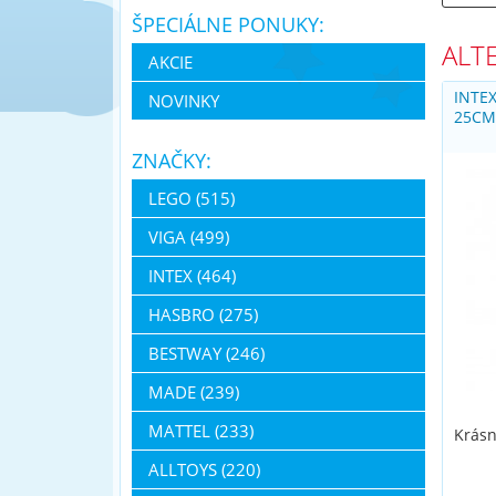
ŠPECIÁLNE PONUKY:
ALT
AKCIE
INTEX
NOVINKY
25C
ZNAČKY:
LEGO (515)
VIGA (499)
INTEX (464)
HASBRO (275)
BESTWAY (246)
MADE (239)
MATTEL (233)
Krásn
ALLTOYS (220)