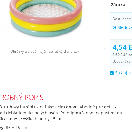
Záruka:
Dostupnosť
Sledov
4,54 
Obrázky a videá majú ilustračný charakter.
3,69 EUR b
Uvedená cena
Spýtajte
ROBNÝ POPIS
 3 kruhový bazénik s nafukovacím dnom. Vhodné pre deti 1-
pod dohľadom dospelých osôb. Pri odporúčanom napustení na
ky steny je výška hladiny 15cm.
y:
86 × 25 cm