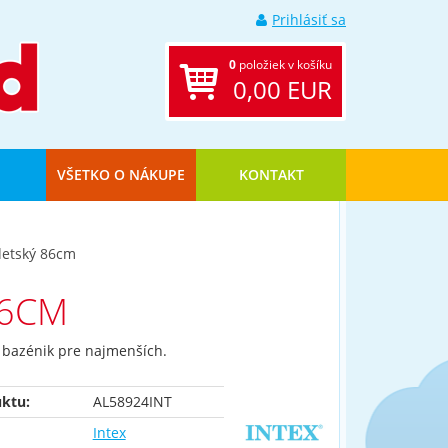
Prihlásiť sa
0
položiek v košíku
0,00 EUR
VŠETKO O NÁKUPE
KONTAKT
detský 86cm
86CM
 bazénik pre najmenších.
ktu:
AL58924INT
Intex