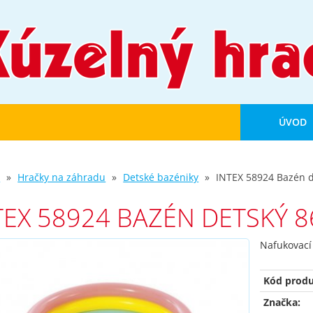
ÚVOD
d
Hračky na záhradu
Detské bazéniky
INTEX 58924 Bazén 
TEX 58924 BAZÉN DETSKÝ 
Nafukovací
Kód produ
Značka: