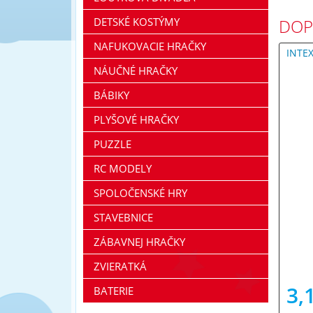
DETSKÉ KOSTÝMY
DOP
NAFUKOVACIE HRAČKY
INTE
NÁUČNÉ HRAČKY
BÁBIKY
PLYŠOVÉ HRAČKY
PUZZLE
RC MODELY
SPOLOČENSKÉ HRY
STAVEBNICE
ZÁBAVNEJ HRAČKY
ZVIERATKÁ
3,
BATERIE