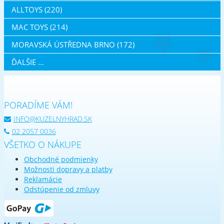
ALLTOYS (220)
MAC TOYS (214)
MORAVSKÁ ÚSTŘEDNA BRNO (172)
ĎALŠIE ...
PORADÍME VÁM!
INFO@KUZELNYHRAD.SK
02 2057 0036
VŠETKO O NÁKUPE
Obchodné podmienky
Možnosti dopravy a platby
Reklamácie
Odstúpenie od zmluvy