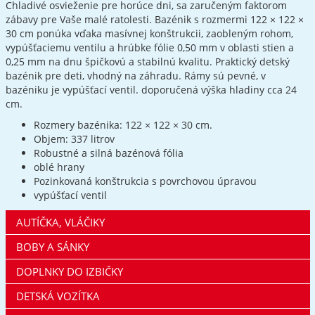
Chladivé osvieženie pre horúce dni, sa zaručeným faktorom
zábavy pre Vaše malé ratolesti. Bazénik s rozmermi 122 × 122 ×
30 cm ponúka vďaka masívnej konštrukcii, zaobleným rohom,
vypúšťaciemu ventilu a hrúbke fólie 0,50 mm v oblasti stien a
0,25 mm na dnu špičkovú a stabilnú kvalitu. Praktický detský
bazénik pre deti, vhodný na záhradu. Rámy sú pevné, v
bazéniku je vypúšťací ventil. doporučená výška hladiny cca 24
cm.
Rozmery bazénika: 122 × 122 × 30 cm.
Objem: 337 litrov
Robustné a silná bazénová fólia
oblé hrany
Pozinkovaná konštrukcia s povrchovou úpravou
vypúšťací ventil
AUTÍČKA, VLÁČIKY
BOBY A SÁNKY
DOPLNKY DO IZBIČKY
DETSKÁ VOZÍTKA