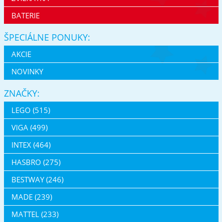
BATERIE
ŠPECIÁLNE PONUKY:
AKCIE
NOVINKY
ZNAČKY:
LEGO (515)
VIGA (499)
INTEX (464)
HASBRO (275)
BESTWAY (246)
MADE (239)
MATTEL (233)