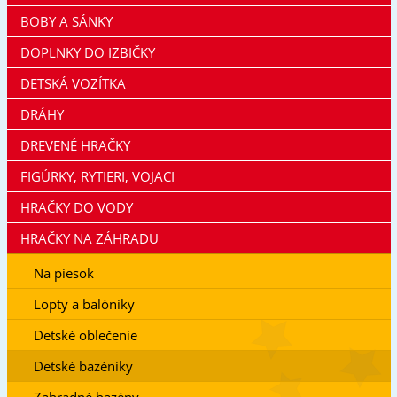
BOBY A SÁNKY
DOPLNKY DO IZBIČKY
DETSKÁ VOZÍTKA
DRÁHY
DREVENÉ HRAČKY
FIGÚRKY, RYTIERI, VOJACI
HRAČKY DO VODY
HRAČKY NA ZÁHRADU
Na piesok
Lopty a balóniky
Detské oblečenie
Detské bazéniky
Zahradné bazény