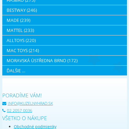
BESTWAY (246)
MADE (239)
MATTEL (233)
ALLTOYS (220)
MAC TOYS (214)
MORAVSKÁ ÚSTŘEDNA BRNO (172)
ĎALŠIE ...
PORADÍME VÁM!
INFO@KUZELNYHRAD.SK
02 2057 0036
VŠETKO O NÁKUPE
Obchodné podmienky