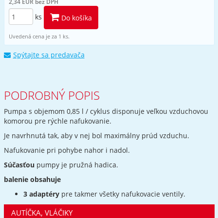
2,34 EUR bez DPH
ks
Do košíka
Uvedená cena je za 1 ks.
Spýtajte sa predavača
PODROBNÝ POPIS
Pumpa s objemom 0,85 l / cyklus disponuje veľkou vzduchovou
komorou pre rýchle nafukovanie.
Je navrhnutá tak, aby v nej bol maximálny prúd vzduchu.
Nafukovanie pri pohybe nahor i nadol.
Súčasťou
pumpy je pružná hadica.
balenie obsahuje
3 adaptéry
pre takmer všetky nafukovacie ventily.
AUTÍČKA, VLÁČIKY