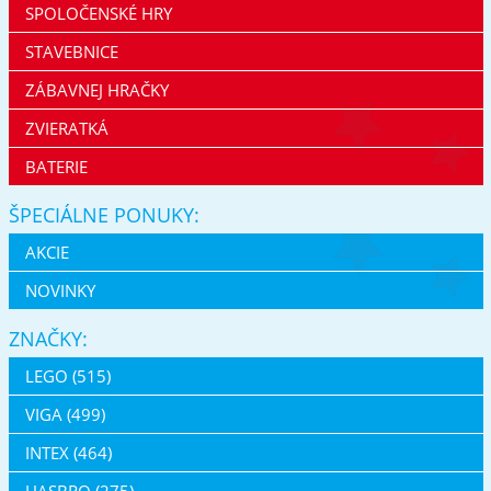
SPOLOČENSKÉ HRY
STAVEBNICE
ZÁBAVNEJ HRAČKY
ZVIERATKÁ
BATERIE
ŠPECIÁLNE PONUKY:
AKCIE
NOVINKY
ZNAČKY:
LEGO (515)
VIGA (499)
INTEX (464)
HASBRO (275)