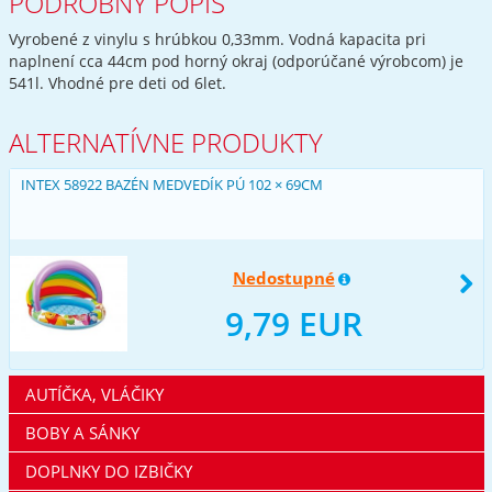
PODROBNÝ POPIS
Vyrobené z vinylu s hrúbkou 0,33mm. Vodná kapacita pri
naplnení cca 44cm pod horný okraj (odporúčané výrobcom) je
541l. Vhodné pre deti od 6let.
ALTERNATÍVNE PRODUKTY
INTEX 58922 BAZÉN MEDVEDÍK PÚ 102 × 69CM
Nedostupné
9,79 EUR
AUTÍČKA, VLÁČIKY
BOBY A SÁNKY
DOPLNKY DO IZBIČKY