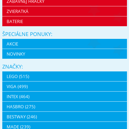
ZÁBAVNEJ HRAČKY
ZVIERATKÁ
BATERIE
ŠPECIÁLNE PONUKY:
AKCIE
NOVINKY
ZNAČKY:
LEGO (515)
VIGA (499)
INTEX (464)
HASBRO (275)
BESTWAY (246)
MADE (239)