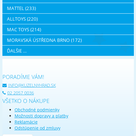
MATTEL (233)
ALLTOYS (220)
MAC TOYS (214)
MORAVSKÁ ÚSTŘEDNA BRNO (172)
ĎALŠIE ...
PORADÍME VÁM!
INFO@KUZELNYHRAD.SK
02 2057 0036
VŠETKO O NÁKUPE
Obchodné podmienky
Možnosti dopravy a platby
Reklamácie
Odstúpenie od zmluvy