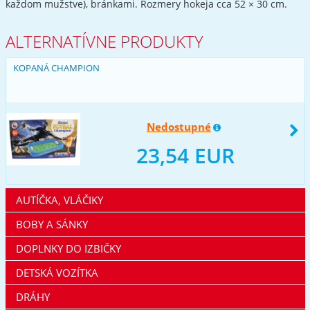
každom mužstve), bránkami. Rozmery hokeja cca 52 × 30 cm.
ALTERNATÍVNE PRODUKTY
KOPANÁ CHAMPION
Nedostupné
23,54 EUR
AUTÍČKA, VLÁČIKY
BOBY A SÁNKY
DOPLNKY DO IZBIČKY
DETSKÁ VOZÍTKA
DRÁHY