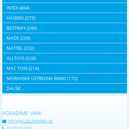
INTEX (464)
HASBRO (275)
BESTWAY (246)
MADE (239)
MATTEL (233)
ALLTOYS (220)
MAC TOYS (214)
MORAVSKÁ ÚSTŘEDNA BRNO (172)
ĎALŠIE ...
PORADÍME VÁM!
INFO@KUZELNYHRAD.SK
02 2057 0036