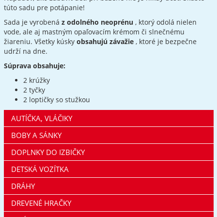
túto sadu pre potápanie!
Sada je vyrobená
z odolného neoprénu
, ktorý odolá nielen
vode, ale aj mastným opaľovacím krémom či slnečnému
žiareniu. Všetky kúsky
obsahujú závažie
, ktoré je bezpečne
udrží na dne.
Súprava obsahuje:
2 krúžky
2 tyčky
2 loptičky so stužkou
AUTÍČKA, VLÁČIKY
BOBY A SÁNKY
DOPLNKY DO IZBIČKY
DETSKÁ VOZÍTKA
DRÁHY
DREVENÉ HRAČKY