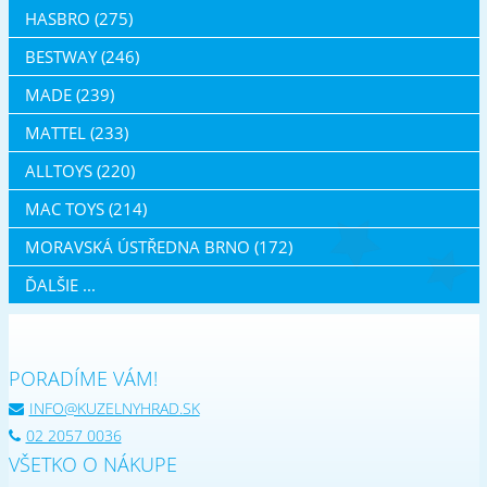
HASBRO (275)
BESTWAY (246)
MADE (239)
MATTEL (233)
ALLTOYS (220)
MAC TOYS (214)
MORAVSKÁ ÚSTŘEDNA BRNO (172)
ĎALŠIE ...
PORADÍME VÁM!
INFO@KUZELNYHRAD.SK
02 2057 0036
VŠETKO O NÁKUPE