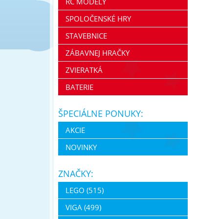
RC MODELY
SPOLOČENSKÉ HRY
STAVEBNICE
ZÁBAVNEJ HRAČKY
ZVIERATKÁ
BATERIE
ŠPECIÁLNE PONUKY:
AKCIE
NOVINKY
ZNAČKY:
LEGO (515)
VIGA (499)