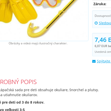
Záruka:
Dostupnosť
Sledov
7,46 
Obrázky a videá majú ilustračný charakter.
6,07 EUR b
Uvedená cena
Spýtajte
ROBNÝ POPIS
tápačská sada pre deti obsahuje okuliare, šnorchel a plutvy.
a utiahnutie okuliarov.
 pre deti od 3 do 8 rokov.
vo veľkosti 3-5