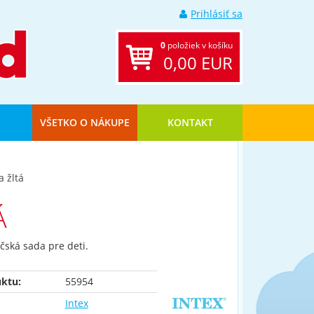
Prihlásiť sa
0
položiek v košíku
0,00 EUR
VŠETKO O NÁKUPE
KONTAKT
 žltá
Á
čská sada pre deti.
ktu:
55954
Intex