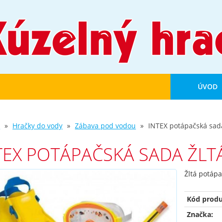
ÚVOD
d
Hračky do vody
Zábava pod vodou
INTEX potápačská sada
TEX POTÁPAČSKÁ SADA ŽLT
Žltá potápa
Kód produ
Značka: