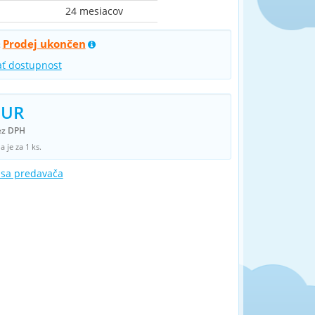
24 mesiacov
Prodej ukončen
:
ať dostupnost
EUR
ez DPH
 je za 1 ks.
 sa predavača