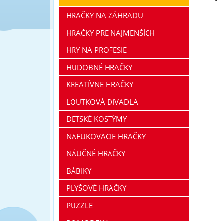
HRAČKY NA ZÁHRADU
HRAČKY PRE NAJMENŠÍCH
HRY NA PROFESIE
HUDOBNÉ HRAČKY
KREATÍVNE HRAČKY
LOUTKOVÁ DIVADLA
DETSKÉ KOSTÝMY
NAFUKOVACIE HRAČKY
NÁUČNÉ HRAČKY
BÁBIKY
PLYŠOVÉ HRAČKY
PUZZLE