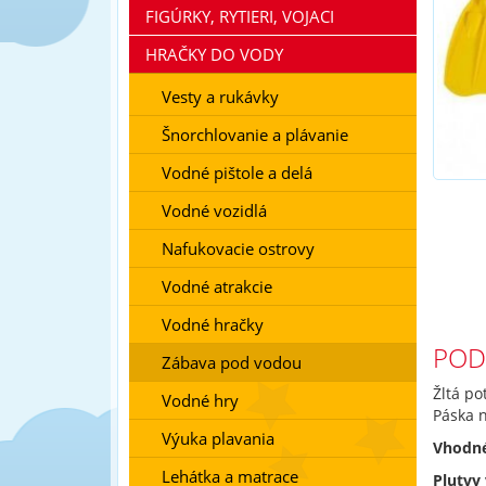
FIGÚRKY, RYTIERI, VOJACI
HRAČKY DO VODY
Vesty a rukávky
Šnorchlovanie a plávanie
Vodné pištole a delá
Vodné vozidlá
Nafukovacie ostrovy
Vodné atrakcie
Vodné hračky
POD
Zábava pod vodou
Žltá po
Vodné hry
Páska n
Výuka plavania
Vhodné
Lehátka a matrace
Plutvy 