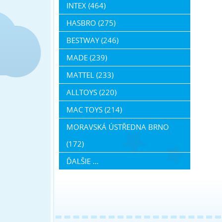
INTEX (464)
HASBRO (275)
BESTWAY (246)
MADE (239)
MATTEL (233)
ALLTOYS (220)
MAC TOYS (214)
MORAVSKÁ ÚSTŘEDNA BRNO
(172)
ĎALŠIE ...