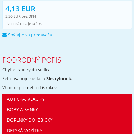
4,13 EUR
3,36 EUR bez DPH
Uvedená cena je za 1 ks.
Spýtajte sa predavača
PODROBNÝ POPIS
Chyťte rybičky do sieťky.
Set obsahuje sieťku a
3ks rybičiek.
Vhodné pre deti od 6 rokov.
AUTÍČKA, VLÁČIKY
BOBY A SÁNKY
DOPLNKY DO IZBIČKY
DETSKÁ VOZÍTKA