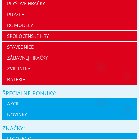
PLYŠOVÉ HRAČKY
PUZZLE
RC MODELY
SPOLOČENSKÉ HRY
STAVEBNICE
ZÁBAVNEJ HRAČKY
ZVIERATKÁ
BATERIE
ŠPECIÁLNE PONUKY:
AKCIE
NOVINKY
ZNAČKY:
LEGO (515)