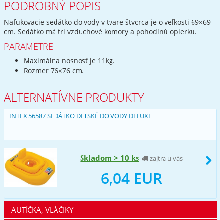
PODROBNÝ POPIS
Nafukovacie sedátko do vody v tvare štvorca je o veľkosti 69×69
cm. Sedátko má tri vzduchové komory a pohodlnú opierku.
PARAMETRE
Maximálna nosnosť je 11kg.
Rozmer 76×76 cm.
ALTERNATÍVNE PRODUKTY
INTEX 56587 SEDÁTKO DETSKÉ DO VODY DELUXE
Skladom > 10 ks
zajtra u vás
6,04 EUR
AUTÍČKA, VLÁČIKY