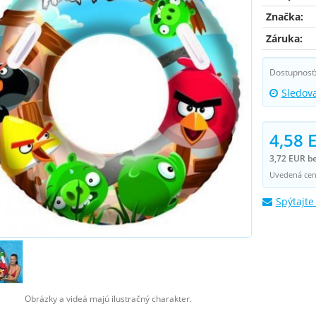
Značka:
Záruka:
Dostupnosť
Sledov
4,58 
3,72 EUR b
Uvedená cena
Spýtajte
Obrázky a videá majú ilustračný charakter.