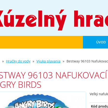
ÚVOD
d
Hračky do vody
Výuka plavania
Bestway 96103 Nafukovací
STWAY 96103 NAFUKOVACÍ 
GRY BIRDS
Veľký nafuk
Kód produ