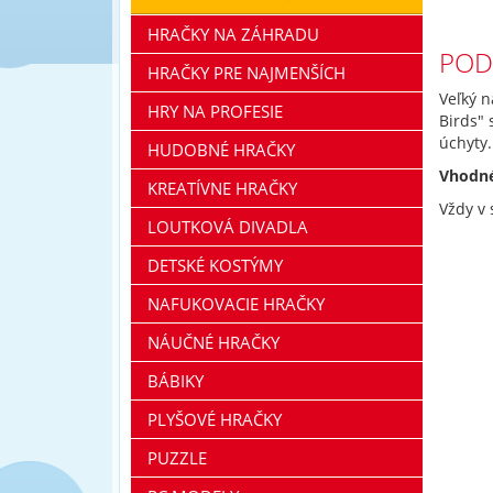
HRAČKY NA ZÁHRADU
POD
HRAČKY PRE NAJMENŠÍCH
Veľký 
HRY NA PROFESIE
Birds" 
úchyty.
HUDOBNÉ HRAČKY
Vhodné
KREATÍVNE HRAČKY
Vždy v
LOUTKOVÁ DIVADLA
DETSKÉ KOSTÝMY
NAFUKOVACIE HRAČKY
NÁUČNÉ HRAČKY
BÁBIKY
PLYŠOVÉ HRAČKY
PUZZLE