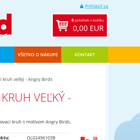
Prihlásiť sa
0
položiek v košíku
0,00 EUR
VŠETKO O NÁKUPE
KONTAKT
 kruh veľký - Angry Birds
KRUH VEĽKÝ -
ovací kruh s motívom Angry Birds.
ktu:
OL02496103B