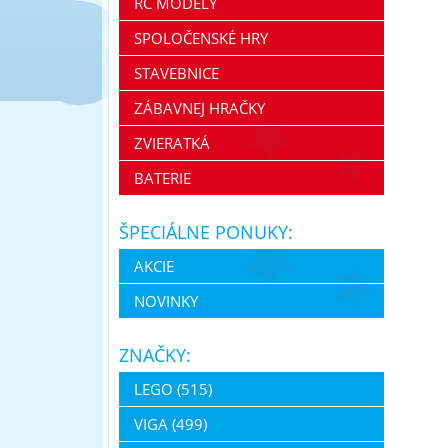
RC MODELY
SPOLOČENSKÉ HRY
STAVEBNICE
ZÁBAVNEJ HRAČKY
ZVIERATKÁ
BATERIE
ŠPECIÁLNE PONUKY:
AKCIE
NOVINKY
ZNAČKY:
LEGO (515)
VIGA (499)