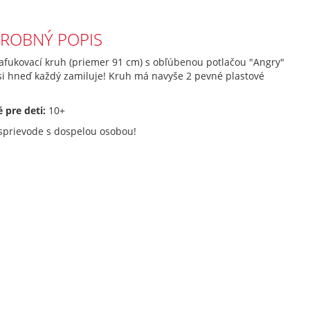
ROBNÝ POPIS
nafukovací kruh (priemer 91 cm) s obľúbenou potlačou "Angry"
si hneď každý zamiluje! Kruh má navyše 2 pevné plastové
 pre deti:
10+
 sprievode s dospelou osobou!