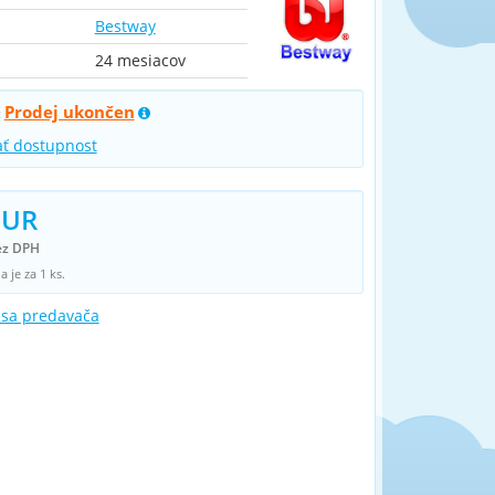
Bestway
24 mesiacov
Prodej ukončen
:
ať dostupnost
EUR
ez DPH
 je za 1 ks.
 sa predavača