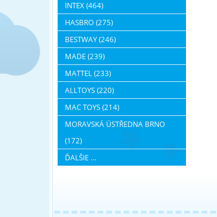
INTEX (464)
HASBRO (275)
BESTWAY (246)
MADE (239)
MATTEL (233)
ALLTOYS (220)
MAC TOYS (214)
MORAVSKÁ ÚSTŘEDNA BRNO
(172)
ĎALŠIE ...