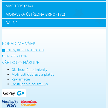
MAC TOYS (214)
MORAVSKÁ ÚSTŘEDNA BRNO (172)
ĎALŠIE ...
PORADÍME VÁM!
INFO@KUZELNYHRAD.SK
02 2057 0036
VŠETKO O NÁKUPE
Obchodné podmienky
Možnosti dopravy a platby
Reklamácie
Odstúpenie od zmluvy