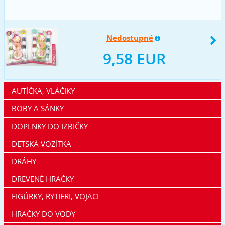
Nedostupné
9,58 EUR
AUTÍČKA, VLÁČIKY
BOBY A SÁNKY
DOPLNKY DO IZBIČKY
DETSKÁ VOZÍTKA
DRÁHY
DREVENÉ HRAČKY
FIGÚRKY, RYTIERI, VOJACI
HRAČKY DO VODY