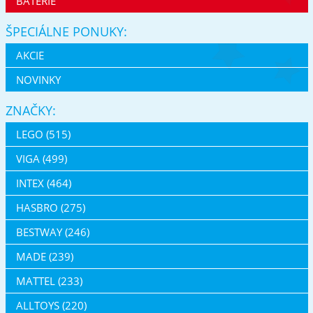
BATERIE
ŠPECIÁLNE PONUKY:
AKCIE
NOVINKY
ZNAČKY:
LEGO (515)
VIGA (499)
INTEX (464)
HASBRO (275)
BESTWAY (246)
MADE (239)
MATTEL (233)
ALLTOYS (220)