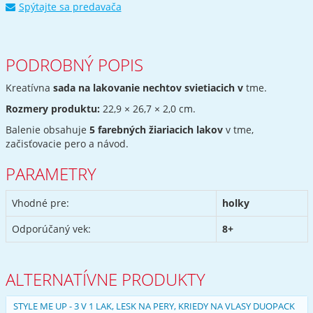
Spýtajte sa predavača
PODROBNÝ POPIS
Kreatívna
sada na lakovanie nechtov svietiacich v
tme.
Rozmery produktu:
22,9 × 26,7 × 2,0 cm.
Balenie obsahuje
5 farebných žiariacich lakov
v tme,
začisťovacie pero a návod.
PARAMETRY
Vhodné pre:
holky
Odporúčaný vek:
8+
ALTERNATÍVNE PRODUKTY
STYLE ME UP - 3 V 1 LAK, LESK NA PERY, KRIEDY NA VLASY DUOPACK