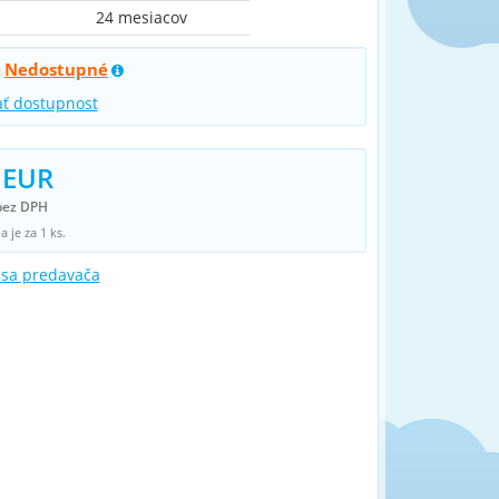
24 mesiacov
Nedostupné
:
ať dostupnost
 EUR
bez DPH
 je za 1 ks.
 sa predavača