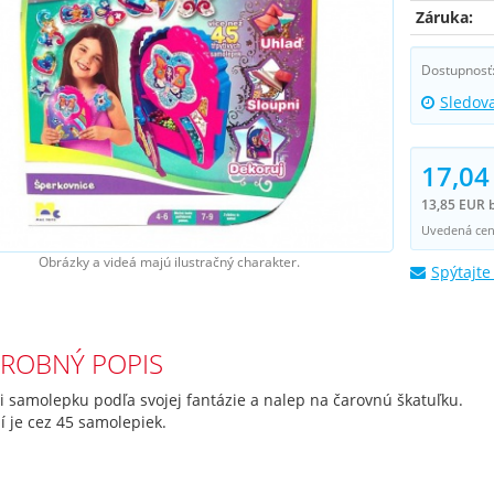
Záruka:
Dostupnosť
Sledov
17,04
13,85 EUR 
Uvedená cena
Obrázky a videá majú ilustračný charakter.
Spýtajte
ROBNÝ POPIS
i samolepku podľa svojej fantázie a nalep na čarovnú škatuľku.
í je cez 45 samolepiek.