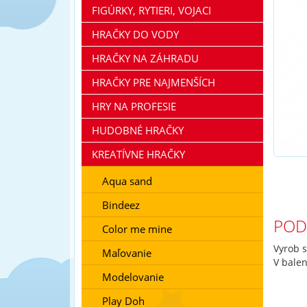
FIGÚRKY, RYTIERI, VOJACI
HRAČKY DO VODY
HRAČKY NA ZÁHRADU
HRAČKY PRE NAJMENŠÍCH
HRY NA PROFESIE
HUDOBNÉ HRAČKY
KREATÍVNE HRAČKY
Aqua sand
Bindeez
POD
Color me mine
Vyrob s
Maľovanie
V balen
Modelovanie
Play Doh