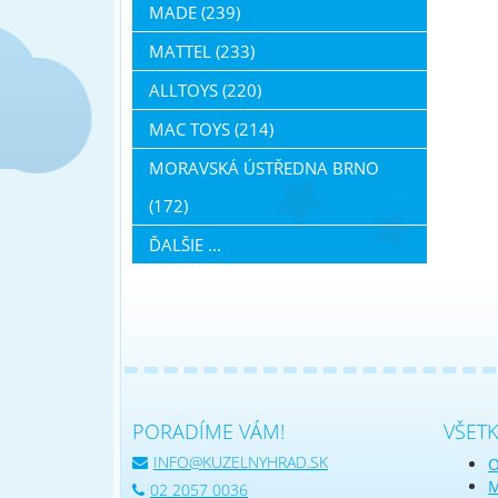
MADE (239)
MATTEL (233)
ALLTOYS (220)
MAC TOYS (214)
MORAVSKÁ ÚSTŘEDNA BRNO
(172)
ĎALŠIE ...
PORADÍME VÁM!
VŠET
INFO@KUZELNYHRAD.SK
O
M
02 2057 0036