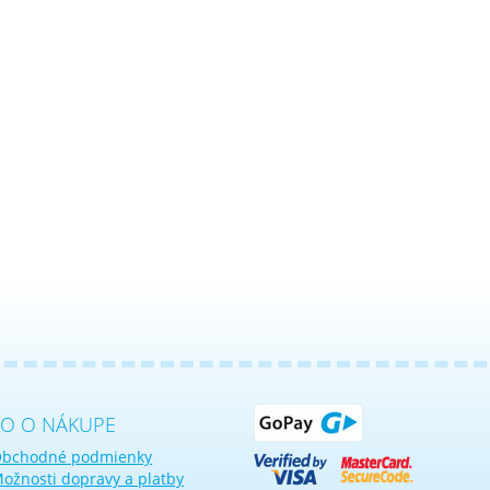
KO O NÁKUPE
bchodné podmienky
ožnosti dopravy a platby