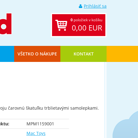
Prihlásiť sa
0
položiek v košíku
0,00 EUR
VŠETKO O NÁKUPE
KONTAKT
voju čarovnú škatuľku trblietavými samolepkami.
ktu:
MPM1159001
Mac Toys