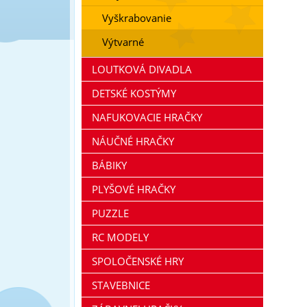
Vyškrabovanie
Výtvarné
LOUTKOVÁ DIVADLA
DETSKÉ KOSTÝMY
NAFUKOVACIE HRAČKY
NÁUČNÉ HRAČKY
BÁBIKY
PLYŠOVÉ HRAČKY
PUZZLE
RC MODELY
SPOLOČENSKÉ HRY
STAVEBNICE