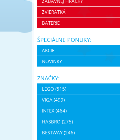
ZÁBAVNEJ HRAČKY
ZVIERATKÁ
BATERIE
ŠPECIÁLNE PONUKY:
AKCIE
NOVINKY
ZNAČKY:
LEGO (515)
VIGA (499)
INTEX (464)
HASBRO (275)
BESTWAY (246)