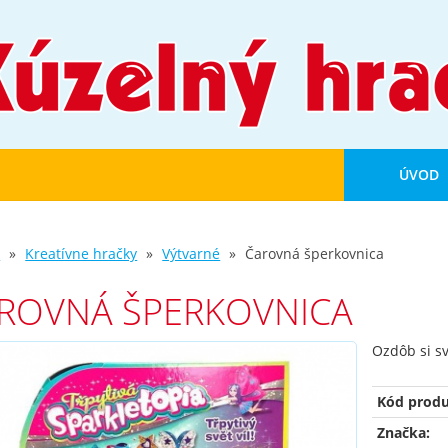
ÚVOD
d
Kreatívne hračky
Výtvarné
Čarovná šperkovnica
ROVNÁ ŠPERKOVNICA
Ozdôb si s
Kód produ
Značka: