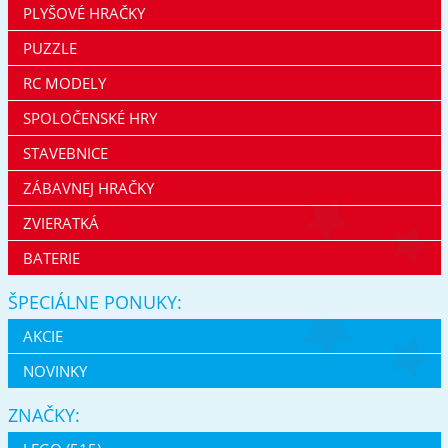
PLYŠOVÉ HRAČKY
PUZZLE
RC MODELY
SPOLOČENSKÉ HRY
STAVEBNICE
ZÁBAVNEJ HRAČKY
ZVIERATKÁ
BATERIE
ŠPECIÁLNE PONUKY:
AKCIE
NOVINKY
ZNAČKY: