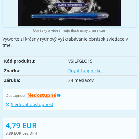
Obrázky a videá majú ilustračný charakter.
Vytvorte si krásny rytinový Vyškrabávanie obrázok svietiace v
tme.
Kód produktu:
VSILFGLO15
Značka:
Royal Langnickel
Záruka:
24 mesiacov
Nedostupné
Dostupnosť:
Sledovať dostupnost
4,79 EUR
3,89 EUR bez DPH