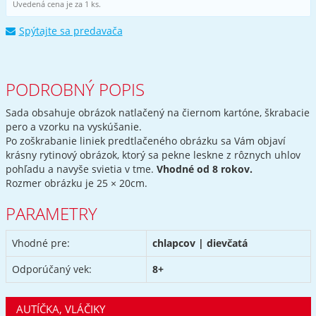
Uvedená cena je za 1 ks.
Spýtajte sa predavača
PODROBNÝ POPIS
Sada obsahuje obrázok natlačený na čiernom kartóne, škrabacie
pero a vzorku na vyskúšanie.
Po zoškrabanie liniek predtlačeného obrázku sa Vám objaví
krásny rytinový obrázok, ktorý sa pekne leskne z rôznych uhlov
pohľadu a navyše svietia v tme.
Vhodné od 8 rokov.
Rozmer obrázku je 25 × 20cm.
PARAMETRY
Vhodné pre:
chlapcov | dievčatá
Odporúčaný vek:
8+
AUTÍČKA, VLÁČIKY