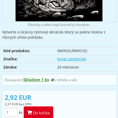
Obrázky a videá majú ilustračný charakter.
Vytvorte si krásny rytinový obrázok, ktorý sa pekne leskne z
rôznych uhlov pohľadu.
Kód produktu:
VMINSILFMIN102
Značka:
Royal Langnickel
Záruka:
24 mesiacov
Skladom 1 ks
v stredu u vás
Dostupnosť:
2,92 EUR
2,37 EUR bez DPH
ks
Do košíka