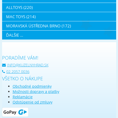
ALLTOYS (220)
MAC TOYS (214)
MORAVSKÁ ÚSTŘEDNA BRNO (172)
ĎALŠIE ...
PORADÍME VÁM!
INFO@KUZELNYHRAD.SK
02 2057 0036
VŠETKO O NÁKUPE
Obchodné podmienky
Možnosti dopravy a platby
Reklamácie
Odstúpenie od zmluvy