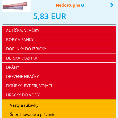
Nedostupné
5,83 EUR
AUTÍČKA, VLÁČIKY
BOBY A SÁNKY
DOPLNKY DO IZBIČKY
DETSKÁ VOZÍTKA
DRÁHY
DREVENÉ HRAČKY
FIGÚRKY, RYTIERI, VOJACI
HRAČKY DO VODY
Vesty a rukávky
Šnorchlovanie a plávanie