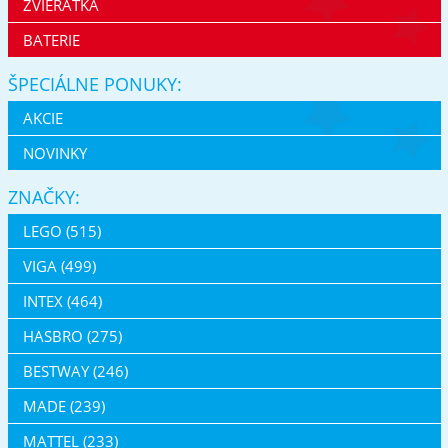
ZVIERATKÁ
BATERIE
ŠPECIÁLNE PONUKY:
AKCIE
NOVINKY
ZNAČKY:
LEGO (515)
VIGA (499)
INTEX (464)
HASBRO (275)
BESTWAY (246)
MADE (239)
MATTEL (233)