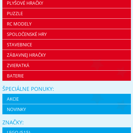
PLYŠOVÉ HRAČKY
PUZZLE
RC MODELY
SPOLOČENSKÉ HRY
STAVEBNICE
ZÁBAVNEJ HRAČKY
ZVIERATKÁ
BATERIE
ŠPECIÁLNE PONUKY:
AKCIE
NOVINKY
ZNAČKY:
LEGO (515)