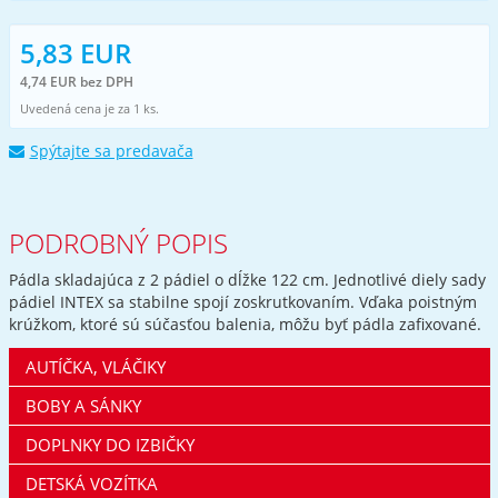
5,83 EUR
4,74 EUR bez DPH
Uvedená cena je za 1 ks.
Spýtajte sa predavača
PODROBNÝ POPIS
Pádla skladajúca z 2 pádiel o dĺžke 122 cm. Jednotlivé diely sady
pádiel INTEX sa stabilne spojí zoskrutkovaním. Vďaka poistným
krúžkom, ktoré sú súčasťou balenia, môžu byť pádla zafixované.
AUTÍČKA, VLÁČIKY
BOBY A SÁNKY
DOPLNKY DO IZBIČKY
DETSKÁ VOZÍTKA