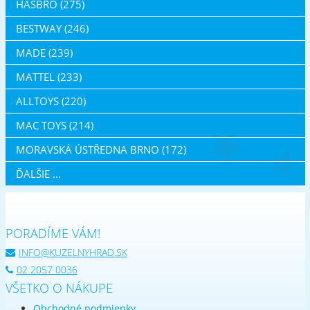
HASBRO (275)
BESTWAY (246)
MADE (239)
MATTEL (233)
ALLTOYS (220)
MAC TOYS (214)
MORAVSKÁ ÚSTŘEDNA BRNO (172)
ĎALŠIE ...
PORADÍME VÁM!
INFO@KUZELNYHRAD.SK
02 2057 0036
VŠETKO O NÁKUPE
Obchodné podmienky