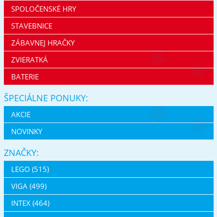
SPOLOČENSKÉ HRY
STAVEBNICE
ZÁBAVNEJ HRAČKY
ZVIERATKÁ
BATERIE
ŠPECIÁLNE PONUKY:
AKCIE
NOVINKY
ZNAČKY:
LEGO (515)
VIGA (499)
INTEX (464)