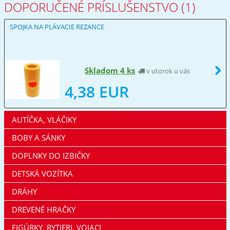
DOPORUČENÉ PRÍSLUŠENSTVO (1)
SPOJKA NA PLÁVACIE REZANCE
Skladom 4 ks
v utorok u vás
4,38 EUR
AUTÍČKA, VLÁČIKY
BOBY A SÁNKY
DOPLNKY DO IZBIČKY
DETSKÁ VOZÍTKA
DRÁHY
DREVENÉ HRAČKY
FIGÚRKY, RYTIERI, VOJACI