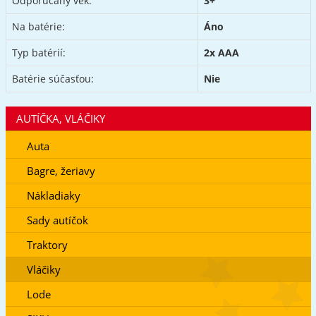
Odporúčaný vek:
3+
Na batérie:
Áno
Typ batérií:
2x AAA
Batérie súčasťou:
Nie
AUTÍČKA, VLÁČIKY
Auta
Bagre, žeriavy
Nákladiaky
Sady autíčok
Traktory
Vláčiky
Lode