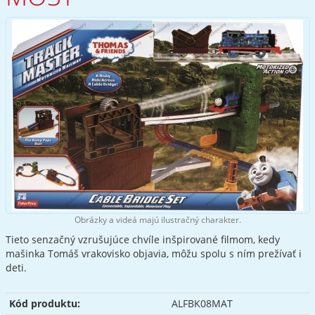
Obrázky a videá majú ilustračný charakter.
Tieto senzačný vzrušujúce chvíle inšpirované filmom, kedy
mašinka Tomáš vrakovisko objavia, môžu spolu s ním prežívať i
deti.
Kód produktu:
ALFBK08MAT