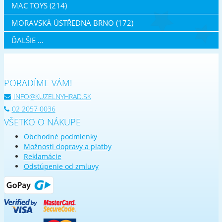
MAC TOYS (214)
MORAVSKÁ ÚSTŘEDNA BRNO (172)
ĎALŠIE ...
PORADÍME VÁM!
INFO@KUZELNYHRAD.SK
02 2057 0036
VŠETKO O NÁKUPE
Obchodné podmienky
Možnosti dopravy a platby
Reklamácie
Odstúpenie od zmluvy