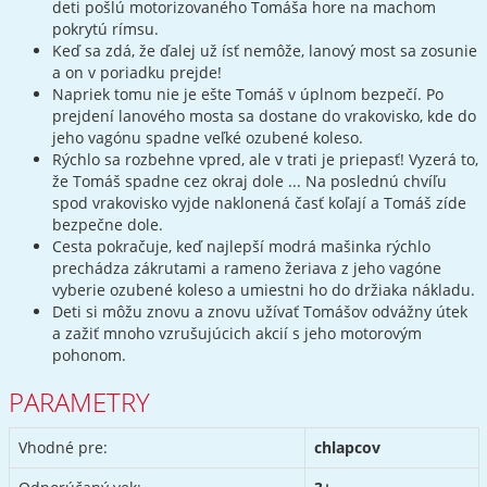
deti pošlú motorizovaného Tomáša hore na machom
pokrytú rímsu.
Keď sa zdá, že ďalej už ísť nemôže, lanový most sa zosunie
a on v poriadku prejde!
Napriek tomu nie je ešte Tomáš v úplnom bezpečí. Po
prejdení lanového mosta sa dostane do vrakovisko, kde do
jeho vagónu spadne veľké ozubené koleso.
Rýchlo sa rozbehne vpred, ale v trati je priepasť! Vyzerá to,
že Tomáš spadne cez okraj dole ... Na poslednú chvíľu
spod vrakovisko vyjde naklonená časť koľají a Tomáš zíde
bezpečne dole.
Cesta pokračuje, keď najlepší modrá mašinka rýchlo
prechádza zákrutami a rameno žeriava z jeho vagóne
vyberie ozubené koleso a umiestni ho do držiaka nákladu.
Deti si môžu znovu a znovu užívať Tomášov odvážny útek
a zažiť mnoho vzrušujúcich akcií s jeho motorovým
pohonom.
PARAMETRY
Vhodné pre:
chlapcov