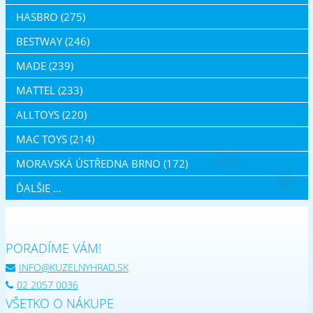
HASBRO (275)
BESTWAY (246)
MADE (239)
MATTEL (233)
ALLTOYS (220)
MAC TOYS (214)
MORAVSKÁ ÚSTŘEDNA BRNO (172)
ĎALŠIE ...
PORADÍME VÁM!
INFO@KUZELNYHRAD.SK
02 2057 0036
VŠETKO O NÁKUPE