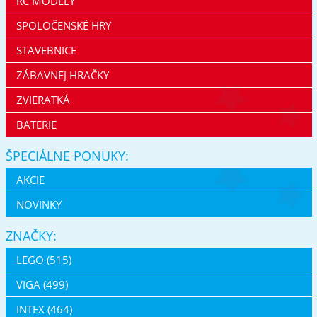
RC MODELY
SPOLOČENSKÉ HRY
STAVEBNICE
ZÁBAVNEJ HRAČKY
ZVIERATKÁ
BATERIE
ŠPECIÁLNE PONUKY:
AKCIE
NOVINKY
ZNAČKY:
LEGO (515)
VIGA (499)
INTEX (464)