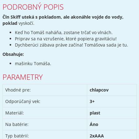
PODROBNÝ POPIS
Čln Skiff uteká s pokladom, ale akonáhle vojde do vody,
poklad
vyskočí.
Keď ho Tomáš naháňa, zostane trčať vo vlnách.
Priprav sa na vzrušenie, ktoré popiera gravitáciu!
Dychberúci zábava práve začína! Tomášova sada je tu.
Obsahuje:
mašinku Tomáša.
PARAMETRY
Vhodné pre:
chlapcov
Odporúčaný vek:
3+
Materiál:
plast
Na batérie:
Áno
Typ batérií:
2xAAA