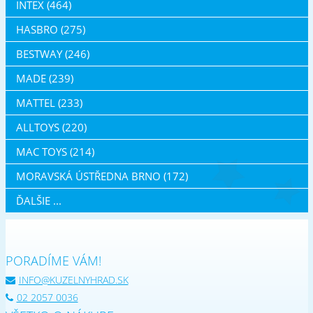
INTEX (464)
HASBRO (275)
BESTWAY (246)
MADE (239)
MATTEL (233)
ALLTOYS (220)
MAC TOYS (214)
MORAVSKÁ ÚSTŘEDNA BRNO (172)
ĎALŠIE ...
PORADÍME VÁM!
INFO@KUZELNYHRAD.SK
02 2057 0036