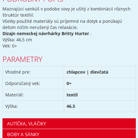
Maznajúci vankúš v podobe sovy je ušitý z kombinácií rôznych
štruktúr textílií.
Všetky použité materiály sú príjemné na dotyk a ponúkajú
deťom ničím nerušený čas relaxácie.
Dizajn nemeckej návrhárky Britty Hurter
.
Výška: 46,5 cm
Vek: 0+
PARAMETRY
Vhodné pre:
chlapcov | dievčatá
Odporúčaný vek:
0+
Materiál:
textil
Výška:
46,5
AUTÍČKA, VLÁČIKY
BOBY A SÁNKY