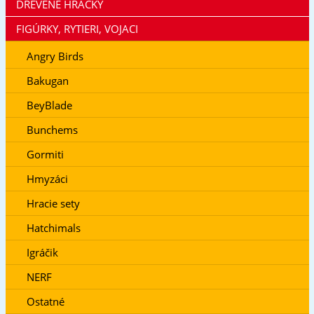
DREVENÉ HRAČKY
FIGÚRKY, RYTIERI, VOJACI
Angry Birds
Bakugan
BeyBlade
Bunchems
Gormiti
Hmyzáci
Hracie sety
Hatchimals
Igráčik
NERF
Ostatné