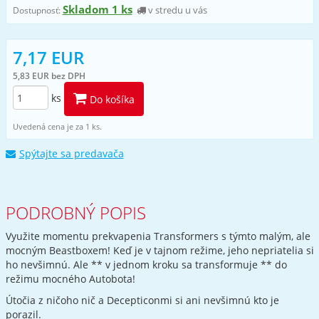
Skladom 1 ks
v stredu u vás
Dostupnosť:
7,17 EUR
5,83 EUR bez DPH
ks
Do košíka
Uvedená cena je za 1 ks.
Spýtajte sa predavača
PODROBNÝ POPIS
Využite momentu prekvapenia Transformers s týmto malým, ale
mocným Beastboxem! Keď je v tajnom režime, jeho nepriatelia si
ho nevšimnú. Ale ** v jednom kroku sa transformuje ** do
režimu mocného Autobota!
Útočia z ničoho nič a Decepticonmi si ani nevšimnú kto je
porazil.