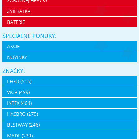
ZÁBAVNEJ HRAČKY
ZVIERATKÁ
BATERIE
ŠPECIÁLNE PONUKY:
AKCIE
NOVINKY
ZNAČKY:
LEGO (515)
VIGA (499)
INTEX (464)
HASBRO (275)
BESTWAY (246)
MADE (239)