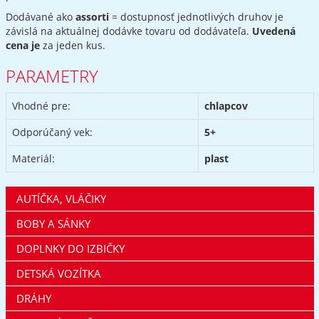
Dodávané ako
assorti
= dostupnosť jednotlivých druhov je
závislá na aktuálnej dodávke tovaru od dodávateľa.
Uvedená
cena je
za jeden kus.
PARAMETRY
Vhodné pre:
chlapcov
Odporúčaný vek:
5+
Materiál:
plast
AUTÍČKA, VLÁČIKY
BOBY A SÁNKY
DOPLNKY DO IZBIČKY
DETSKÁ VOZÍTKA
DRÁHY