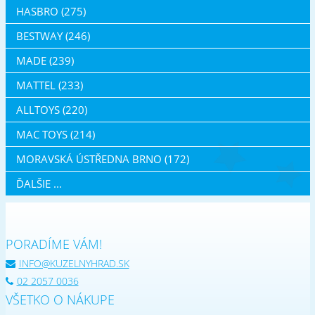
HASBRO (275)
BESTWAY (246)
MADE (239)
MATTEL (233)
ALLTOYS (220)
MAC TOYS (214)
MORAVSKÁ ÚSTŘEDNA BRNO (172)
ĎALŠIE ...
PORADÍME VÁM!
INFO@KUZELNYHRAD.SK
02 2057 0036
VŠETKO O NÁKUPE