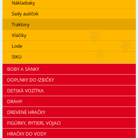
Nákladiaky
Sady autíčok
Traktory
Vláčiky
Lode
SIKU
BOBY A SÁNKY
DOPLNKY DO IZBIČKY
DETSKÁ VOZÍTKA
DRÁHY
DREVENÉ HRAČKY
FIGÚRKY, RYTIERI, VOJACI
HRAČKY DO VODY