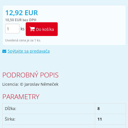
12,92 EUR
10,50 EUR bez DPH
ks
Do košíka
Uvedená cena je za 1 ks.
Spýtajte sa predavača
PODROBNÝ POPIS
Licencia: © Jaroslav Němeček
PARAMETRY
Dĺžka:
8
Šírka:
11