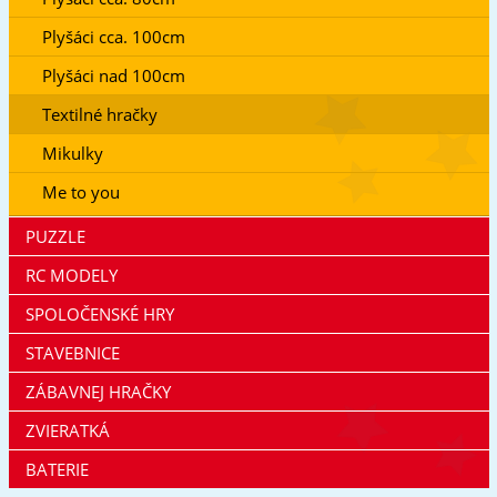
Plyšáci cca. 100cm
Plyšáci nad 100cm
Textilné hračky
Mikulky
Me to you
PUZZLE
RC MODELY
SPOLOČENSKÉ HRY
STAVEBNICE
ZÁBAVNEJ HRAČKY
ZVIERATKÁ
BATERIE