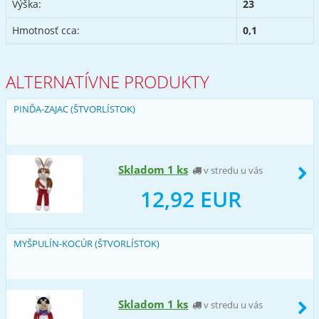
Výška:
23
Hmotnosť cca:
0,1
ALTERNATÍVNE PRODUKTY
PINĎA-ZAJAC (ŠTVORLÍSTOK)
Skladom 1 ks
v stredu u vás
12,92 EUR
MYŠPULÍN-KOCÚR (ŠTVORLÍSTOK)
Skladom 1 ks
v stredu u vás