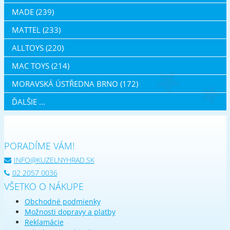
MADE (239)
MATTEL (233)
ALLTOYS (220)
MAC TOYS (214)
MORAVSKÁ ÚSTŘEDNA BRNO (172)
ĎALŠIE ...
PORADÍME VÁM!
INFO@KUZELNYHRAD.SK
02 2057 0036
VŠETKO O NÁKUPE
Obchodné podmienky
Možnosti dopravy a platby
Reklamácie