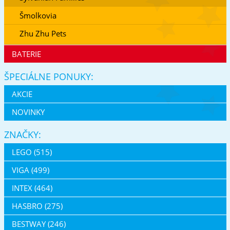
Šmolkovia
Zhu Zhu Pets
BATERIE
ŠPECIÁLNE PONUKY:
AKCIE
NOVINKY
ZNAČKY:
LEGO (515)
VIGA (499)
INTEX (464)
HASBRO (275)
BESTWAY (246)