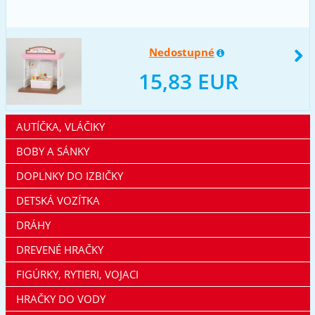
Nedostupné
15,83 EUR
AUTÍČKA, VLÁČIKY
BOBY A SÁNKY
DOPLNKY DO IZBIČKY
DETSKÁ VOZÍTKA
DRÁHY
DREVENÉ HRAČKY
FIGÚRKY, RYTIERI, VOJACI
HRAČKY DO VODY