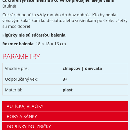
Cukráreň je síce menšia ako veľké predajne, ale je veľmi
útulná!
Cukráreň ponúka vždy mnoho druhov dobrôt. Kto by odolal
voňavým koláčikom ku desiatu, alebo sušienkam po škole. všetky
sú moc dobré!
Figúrky nie sú súčasťou balenia.
Rozmer balenia:
18 × 18 × 16 cm
PARAMETRY
Vhodné pre:
chlapcov | dievčatá
Odporúčaný vek:
3+
Materiál:
plast
AUTÍČKA, VLÁČIKY
BOBY A SÁNKY
DOPLNKY DO IZBIČKY