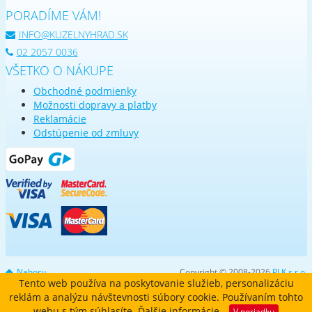
PORADÍME VÁM!
INFO@KUZELNYHRAD.SK
02 2057 0036
VŠETKO O NÁKUPE
Obchodné podmienky
Možnosti dopravy a platby
Reklamácie
Odstúpenie od zmluvy
Nahoru
Copyright © 2008-2026
PLK s.r.o.
Tento web používa na poskytovanie služieb, personalizáciu
reklám a analýzu návštevnosti súbory cookie. Používaním tohto
webu s tým súhlasíte.
Ďalšie informácie
V poriadku