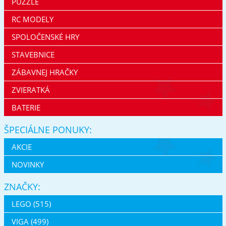
PUZZLE
RC MODELY
SPOLOČENSKÉ HRY
STAVEBNICE
ZÁBAVNEJ HRAČKY
ZVIERATKÁ
BATERIE
ŠPECIÁLNE PONUKY:
AKCIE
NOVINKY
ZNAČKY:
LEGO (515)
VIGA (499)