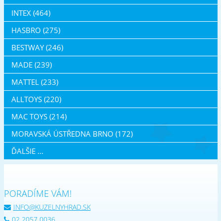
INTEX (464)
HASBRO (275)
BESTWAY (246)
MADE (239)
MATTEL (233)
ALLTOYS (220)
MAC TOYS (214)
MORAVSKÁ ÚSTŘEDNA BRNO (172)
ĎALŠIE ...
PORADÍME VÁM!
INFO@KUZELNYHRAD.SK
02 2057 0036