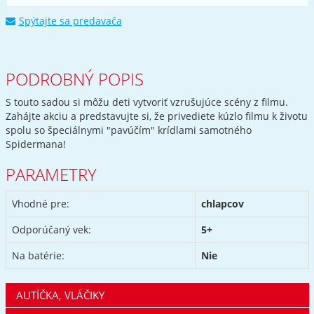
Spýtajte sa predavača
PODROBNÝ POPIS
S touto sadou si môžu deti vytvoriť vzrušujúce scény z filmu.
Zahájte akciu a predstavujte si, že privediete kúzlo filmu k životu
spolu so špeciálnymi "pavúčím" krídlami samotného
Spidermana!
PARAMETRY
Vhodné pre:
chlapcov
Odporúčaný vek:
5+
Na batérie:
Nie
AUTÍČKA, VLÁČIKY