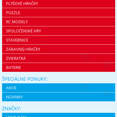
PLYŠOVÉ HRAČKY
PUZZLE
RC MODELY
SPOLOČENSKÉ HRY
STAVEBNICE
ZÁBAVNEJ HRAČKY
ZVIERATKÁ
BATERIE
ŠPECIÁLNE PONUKY:
AKCIE
NOVINKY
ZNAČKY: