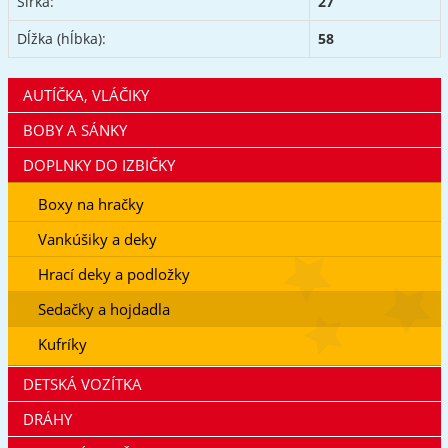
Šírka:
27
Dĺžka (hĺbka):
58
AUTÍČKA, VLÁČIKY
BOBY A SÁNKY
DOPLNKY DO IZBIČKY
Boxy na hračky
Vankúšiky a deky
Hrací deky a podložky
Sedačky a hojdadla
Kufríky
DETSKÁ VOZÍTKA
DRÁHY