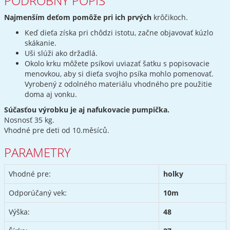
PODROBNÝ POPIS
Najmenším deťom pomôže pri ich prvých
krôčikoch.
Keď dieťa získa pri chôdzi istotu, začne objavovať kúzlo
skákanie.
Uši slúži ako držadlá.
Okolo krku môžete psíkovi uviazať šatku s popisovacie
menovkou, aby si dieťa svojho psíka mohlo pomenovať.
Vyrobený z odolného materiálu vhodného pre použitie
doma aj vonku.
Súčasťou výrobku je aj nafukovacie pumpička.
Nosnosť 35 kg.
Vhodné pre deti od 10.měsíců.
PARAMETRY
Vhodné pre:
holky
Odporúčaný vek:
10m
Výška:
48