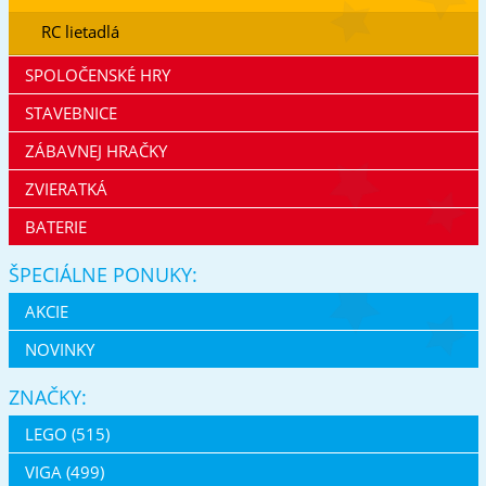
RC lietadlá
SPOLOČENSKÉ HRY
STAVEBNICE
ZÁBAVNEJ HRAČKY
ZVIERATKÁ
BATERIE
ŠPECIÁLNE PONUKY:
AKCIE
NOVINKY
ZNAČKY:
LEGO (515)
VIGA (499)