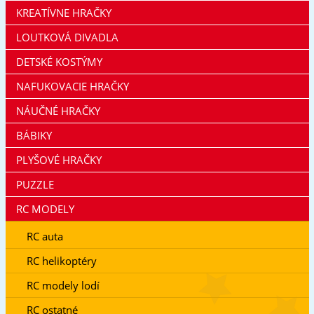
KREATÍVNE HRAČKY
LOUTKOVÁ DIVADLA
DETSKÉ KOSTÝMY
NAFUKOVACIE HRAČKY
NÁUČNÉ HRAČKY
BÁBIKY
PLYŠOVÉ HRAČKY
PUZZLE
RC MODELY
RC auta
RC helikoptéry
RC modely lodí
RC ostatné