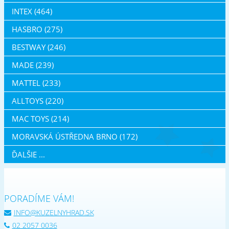
INTEX (464)
HASBRO (275)
BESTWAY (246)
MADE (239)
MATTEL (233)
ALLTOYS (220)
MAC TOYS (214)
MORAVSKÁ ÚSTŘEDNA BRNO (172)
ĎALŠIE ...
PORADÍME VÁM!
INFO@KUZELNYHRAD.SK
02 2057 0036