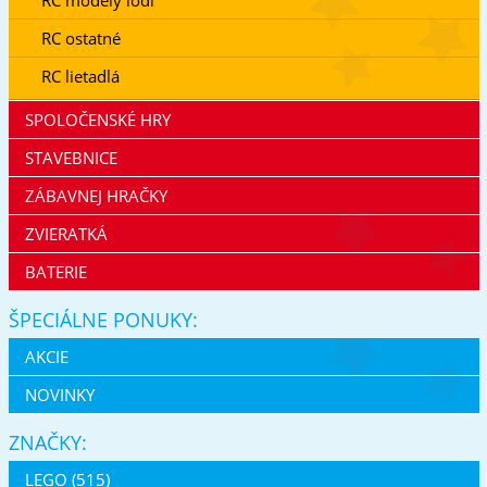
RC ostatné
RC lietadlá
SPOLOČENSKÉ HRY
STAVEBNICE
ZÁBAVNEJ HRAČKY
ZVIERATKÁ
BATERIE
ŠPECIÁLNE PONUKY:
AKCIE
NOVINKY
ZNAČKY:
LEGO (515)