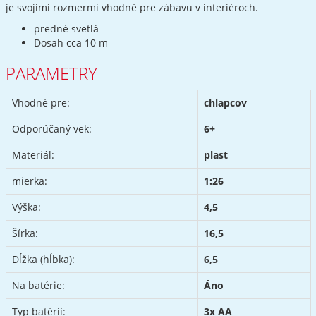
je svojimi rozmermi vhodné pre zábavu v interiéroch.
predné svetlá
Dosah cca 10 m
PARAMETRY
Vhodné pre:
chlapcov
Odporúčaný vek:
6+
Materiál:
plast
mierka:
1:26
Výška:
4,5
Šírka:
16,5
Dĺžka (hĺbka):
6,5
Na batérie:
Áno
Typ batérií:
3x AA