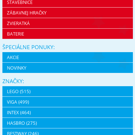
STAVEBNICE
ZÁBAVNEJ HRAČKY
ZVIERATKÁ
BATERIE
ŠPECIÁLNE PONUKY:
AKCIE
NOVINKY
ZNAČKY:
LEGO (515)
VIGA (499)
INTEX (464)
HASBRO (275)
BESTWAY (246)