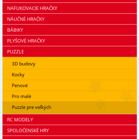
NAFUKOVACIE HRAČKY
NÁUČNÉ HRAČKY
BÁBIKY
PLYŠOVÉ HRAČKY
PUZZLE
3D budovy
Kocky
Penové
Pro malé
Puzzle pre veľkých
RC MODELY
SPOLOČENSKÉ HRY