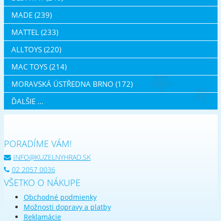
MADE (239)
MATTEL (233)
ALLTOYS (220)
MAC TOYS (214)
MORAVSKÁ ÚSTŘEDNA BRNO (172)
ĎALŠIE ...
PORADÍME VÁM!
INFO@KUZELNYHRAD.SK
02 2057 0036
VŠETKO O NÁKUPE
Obchodné podmienky
Možnosti dopravy a platby
Reklamácie