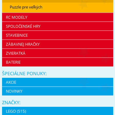
Puzzle pre veľkých
RC MODELY
SPOLOČENSKÉ HRY
STAVEBNICE
ZÁBAVNEJ HRAČKY
ZVIERATKÁ
BATERIE
ŠPECIÁLNE PONUKY:
AKCIE
NOVINKY
ZNAČKY:
LEGO (515)