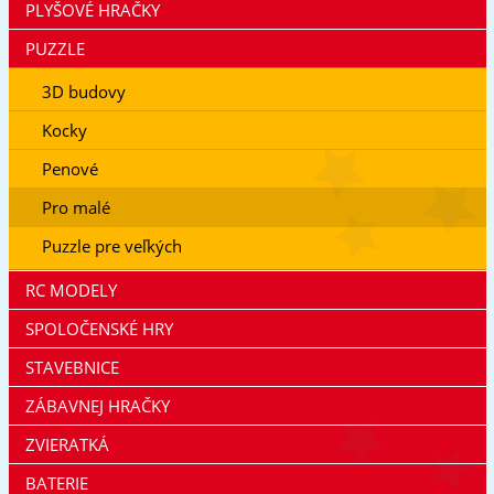
PLYŠOVÉ HRAČKY
PUZZLE
3D budovy
Kocky
Penové
Pro malé
Puzzle pre veľkých
RC MODELY
SPOLOČENSKÉ HRY
STAVEBNICE
ZÁBAVNEJ HRAČKY
ZVIERATKÁ
BATERIE