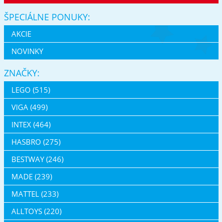
ŠPECIÁLNE PONUKY:
AKCIE
NOVINKY
ZNAČKY:
LEGO (515)
VIGA (499)
INTEX (464)
HASBRO (275)
BESTWAY (246)
MADE (239)
MATTEL (233)
ALLTOYS (220)