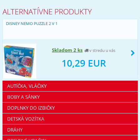
ALTERNATÍVNE PRODUKTY
DISNEY NEMO PUZZLE 2 V 1
Skladom 2 ks
v stredu u vás
10,29 EUR
AUTÍČKA, VLÁČIKY
BOBY A SÁNKY
DOPLNKY DO IZBIČKY
DETSKÁ VOZÍTKA
DRÁHY