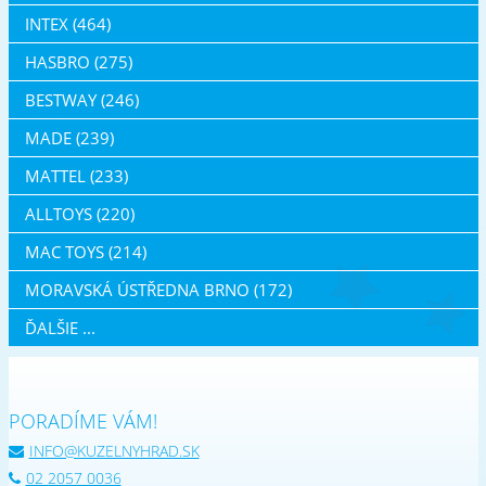
INTEX (464)
HASBRO (275)
BESTWAY (246)
MADE (239)
MATTEL (233)
ALLTOYS (220)
MAC TOYS (214)
MORAVSKÁ ÚSTŘEDNA BRNO (172)
ĎALŠIE ...
PORADÍME VÁM!
INFO@KUZELNYHRAD.SK
02 2057 0036