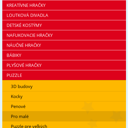
KREATÍVNE HRAČKY
LOUTKOVÁ DIVADLA
DETSKÉ KOSTÝMY
NAFUKOVACIE HRAČKY
NÁUČNÉ HRAČKY
BÁBIKY
PLYŠOVÉ HRAČKY
PUZZLE
3D budovy
Kocky
Penové
Pro malé
Puzzle pre veľkých