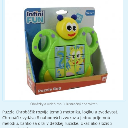
Obrázky a videá majú ilustračný charakter.
Puzzle Chrobáčik rozvíja jemnú motoriku, logiku a zvedavosť.
Chrobáčik vydáva 8 náhodných zvukov a jednu príjemnú
melódiu. Ľahko sa drží v detskej ručičke. Ukáž ako zložíš 3