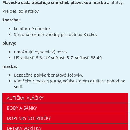
Plavecká sada obsahuje šnorchel, plaveckou masku a
plutvy.
Pre deti od 8 rokov.
šnorchel:
komfortné náustok
Stredná rozmer vhodný pre deti od 8 rokov
plutvy:
umožňujú dynamický odraz
US veľkosť: 5-8; UK veľkosť: 5-7; veľkosť: 38-40.
maska:
Bezpečné polykarbonátové šošovky.
Rámčeky z mäkkej gumy, vďaka ktorým okuliare pohodlne
sedí.
AUTÍČKA, VLÁČIKY
BOBY A SÁNKY
DOPLNKY DO IZBIČKY
DETSKÁ VOZÍTKA