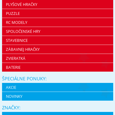
PLYŠOVÉ HRAČKY
PUZZLE
RC MODELY
SPOLOČENSKÉ HRY
STAVEBNICE
ZÁBAVNEJ HRAČKY
ZVIERATKÁ
BATERIE
ŠPECIÁLNE PONUKY:
AKCIE
NOVINKY
ZNAČKY: