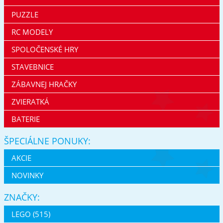
PUZZLE
RC MODELY
SPOLOČENSKÉ HRY
STAVEBNICE
ZÁBAVNEJ HRAČKY
ZVIERATKÁ
BATERIE
ŠPECIÁLNE PONUKY:
AKCIE
NOVINKY
ZNAČKY:
LEGO (515)