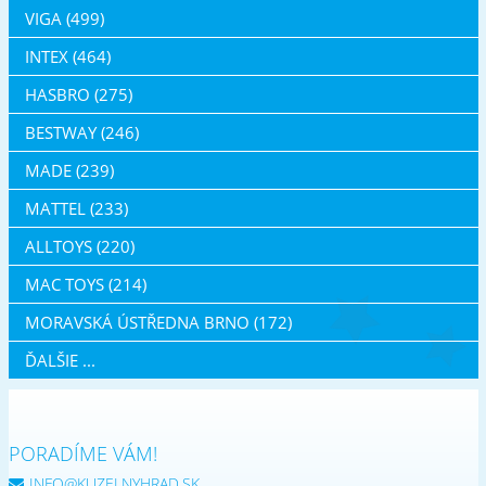
VIGA (499)
INTEX (464)
HASBRO (275)
BESTWAY (246)
MADE (239)
MATTEL (233)
ALLTOYS (220)
MAC TOYS (214)
MORAVSKÁ ÚSTŘEDNA BRNO (172)
ĎALŠIE ...
PORADÍME VÁM!
INFO@KUZELNYHRAD.SK