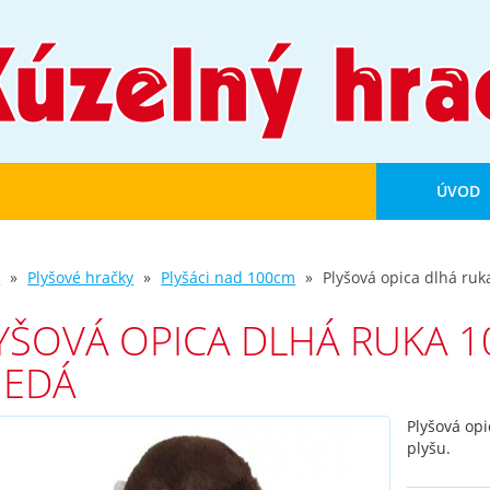
ÚVOD
d
Plyšové hračky
Plyšáci nad 100cm
Plyšová opica dlhá ru
YŠOVÁ OPICA DLHÁ RUKA 1
EDÁ
Plyšová opi
plyšu.