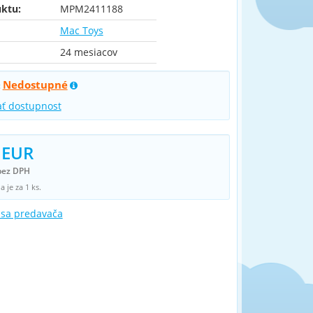
ktu:
MPM2411188
Mac Toys
24 mesiacov
Nedostupné
:
ať dostupnost
 EUR
bez DPH
 je za 1 ks.
 sa predavača