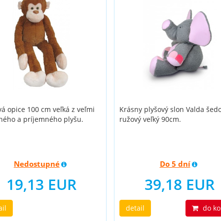
vá opice 100 cm veľká z veľmi
Krásny plyšový slon Valda šed
tného a príjemného plyšu.
ružový veľký 90cm.
Nedostupné
Do 5 dní
19,13 EUR
39,18 EUR
ail
detail
do ko