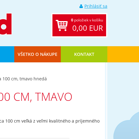
Prihlásiť sa
0
položiek v košíku
0,00 EUR
VŠETKO O NÁKUPE
KONTAKT
ka 100 cm, tmavo hnedá
00 CM, TMAVO
ca 100 cm veľká z veľmi kvalitného a príjemného