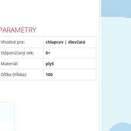
PARAMETRY
Vhodné pre:
chlapcov | dievčatá
Odporúčaný vek:
0+
Materiál:
plyš
Dĺžka (hĺbka):
100