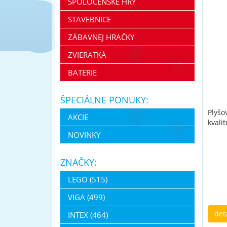
SPOLOČENSKÉ HRY
STAVEBNICE
ZÁBAVNEJ HRAČKY
ZVIERATKÁ
BATERIE
ŠPECIÁLNE PONUKY:
Plyšo
AKCIE
kvali
NOVINKY
ZNAČKY:
LEGO (515)
VIGA (499)
det
INTEX (464)