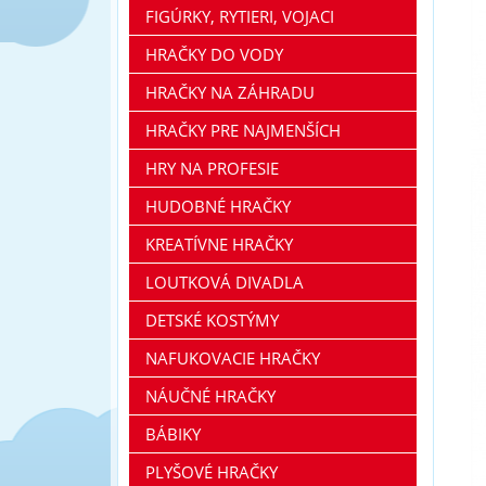
FIGÚRKY, RYTIERI, VOJACI
HRAČKY DO VODY
HRAČKY NA ZÁHRADU
HRAČKY PRE NAJMENŠÍCH
HRY NA PROFESIE
HUDOBNÉ HRAČKY
KREATÍVNE HRAČKY
LOUTKOVÁ DIVADLA
DETSKÉ KOSTÝMY
NAFUKOVACIE HRAČKY
NÁUČNÉ HRAČKY
BÁBIKY
PLYŠOVÉ HRAČKY