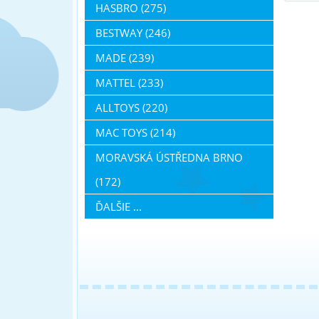
HASBRO (275)
BESTWAY (246)
MADE (239)
MATTEL (233)
ALLTOYS (220)
MAC TOYS (214)
MORAVSKÁ ÚSTŘEDNA BRNO
(172)
ĎALŠIE ...