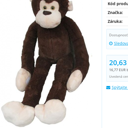
Kód produ
Značka:
Záruka:
Dostupnosť
Sledov
20,63
16,77 EUR 
Uvedená cena
Spýtajte