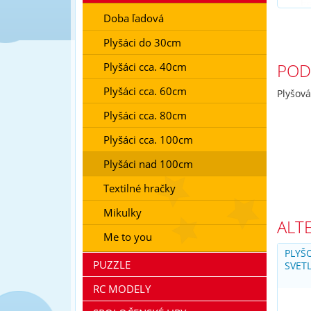
Doba ľadová
Plyšáci do 30cm
POD
Plyšáci cca. 40cm
Plyšáci cca. 60cm
Plyšová
Plyšáci cca. 80cm
Plyšáci cca. 100cm
Plyšáci nad 100cm
Textilné hračky
Mikulky
ALT
Me to you
PLYŠ
PUZZLE
SVET
RC MODELY