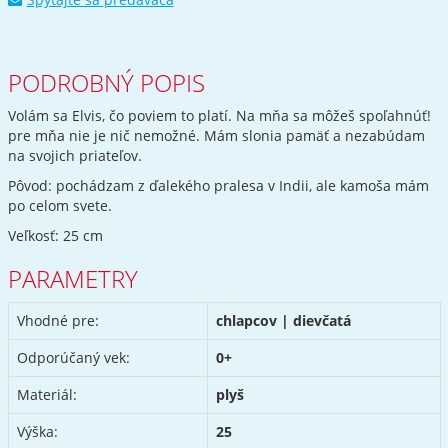
PODROBNÝ POPIS
Volám sa Elvis, čo poviem to platí. Na mňa sa môžeš spoľahnúť!
pre mňa nie je nič nemožné. Mám slonia pamäť a nezabúdam
na svojich priateľov.
Pôvod: pochádzam z ďalekého pralesa v Indii, ale kamoša mám
po celom svete.
Veľkosť: 25 cm
PARAMETRY
Vhodné pre:
chlapcov | dievčatá
Odporúčaný vek:
0+
Materiál:
plyš
Výška:
25