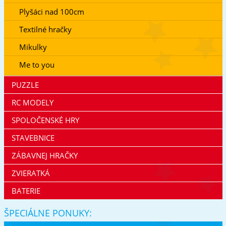
Plyšáci nad 100cm
Textilné hračky
Mikulky
Me to you
PUZZLE
RC MODELY
SPOLOČENSKÉ HRY
STAVEBNICE
ZÁBAVNEJ HRAČKY
ZVIERATKÁ
BATERIE
ŠPECIÁLNE PONUKY: