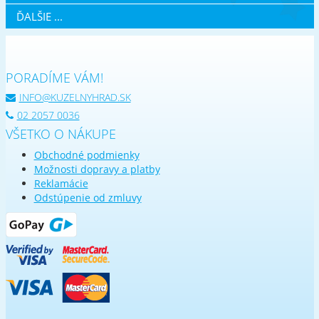
ĎALŠIE ...
PORADÍME VÁM!
INFO@KUZELNYHRAD.SK
02 2057 0036
VŠETKO O NÁKUPE
Obchodné podmienky
Možnosti dopravy a platby
Reklamácie
Odstúpenie od zmluvy