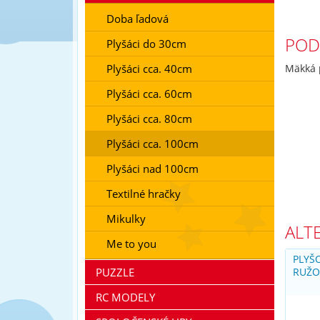
Doba ľadová
POD
Plyšáci do 30cm
Plyšáci cca. 40cm
Mäkká 
Plyšáci cca. 60cm
Plyšáci cca. 80cm
Plyšáci cca. 100cm
Plyšáci nad 100cm
Textilné hračky
Mikulky
ALT
Me to you
PLYŠ
PUZZLE
RUŽO
RC MODELY