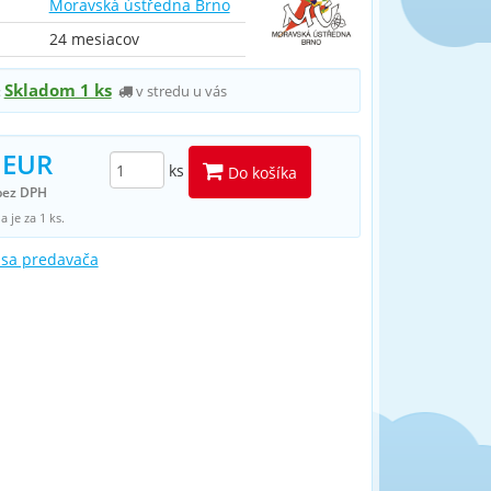
Moravská ústředna Brno
24 mesiacov
Skladom 1 ks
v stredu u vás
:
 EUR
ks
Do košíka
bez DPH
 je za 1 ks.
 sa predavača