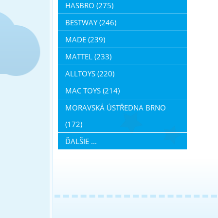
HASBRO (275)
BESTWAY (246)
MADE (239)
MATTEL (233)
ALLTOYS (220)
MAC TOYS (214)
MORAVSKÁ ÚSTŘEDNA BRNO
(172)
ĎALŠIE ...