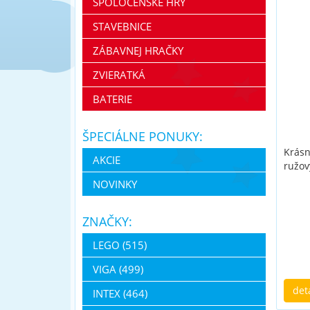
SPOLOČENSKÉ HRY
STAVEBNICE
ZÁBAVNEJ HRAČKY
ZVIERATKÁ
BATERIE
ŠPECIÁLNE PONUKY:
Krásn
AKCIE
ružov
NOVINKY
ZNAČKY:
LEGO (515)
VIGA (499)
det
INTEX (464)