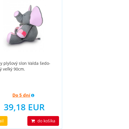
y plyšový slon Valda šedo-
ý veľký 90cm.
Do 5 dní
39,18 EUR
ail
do košíka