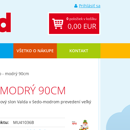
Prihlásiť sa
0
položiek v košíku
0,00 EUR
VŠETKO O NÁKUPE
KONTAKT
do - modrý 90cm
- MODRÝ 90CM
šový slon Valda v šedo-modrom prevedení veľký
ktu:
MU41036B