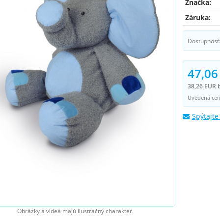
Značka:
Záruka:
Dostupnosť
47,06
38,26 EUR 
Uvedená cena
Spýtajte
Obrázky a videá majú ilustračný charakter.