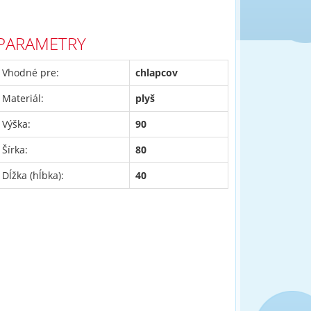
PARAMETRY
Vhodné pre:
chlapcov
Materiál:
plyš
Výška:
90
Šírka:
80
Dĺžka (hĺbka):
40