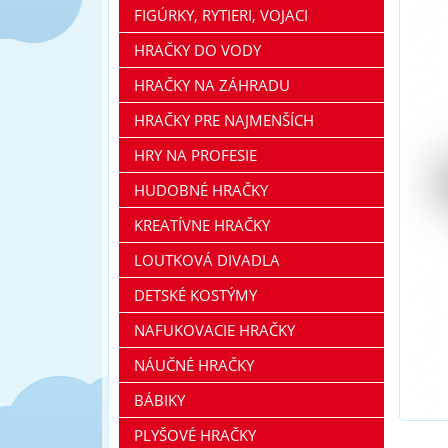
FIGÚRKY, RYTIERI, VOJACI
HRAČKY DO VODY
HRAČKY NA ZÁHRADU
HRAČKY PRE NAJMENŠÍCH
HRY NA PROFESIE
HUDOBNÉ HRAČKY
KREATÍVNE HRAČKY
LOUTKOVÁ DIVADLA
DETSKÉ KOSTÝMY
NAFUKOVACIE HRAČKY
NÁUČNÉ HRAČKY
BÁBIKY
PLYŠOVÉ HRAČKY