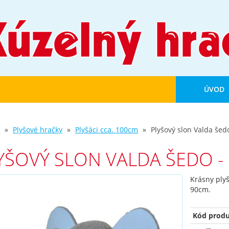
ÚVOD
d
Plyšové hračky
Plyšáci cca. 100cm
Plyšový slon Valda še
YŠOVÝ SLON VALDA ŠEDO 
Krásny ply
90cm.
Kód produ