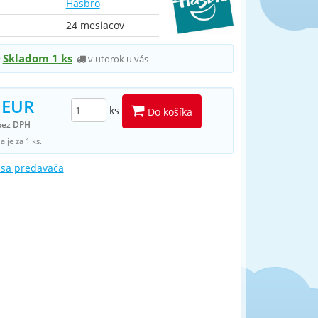
Hasbro
24 mesiacov
Skladom 1 ks
v utorok u vás
:
 EUR
ks
Do košíka
bez DPH
 je za 1 ks.
 sa predavača