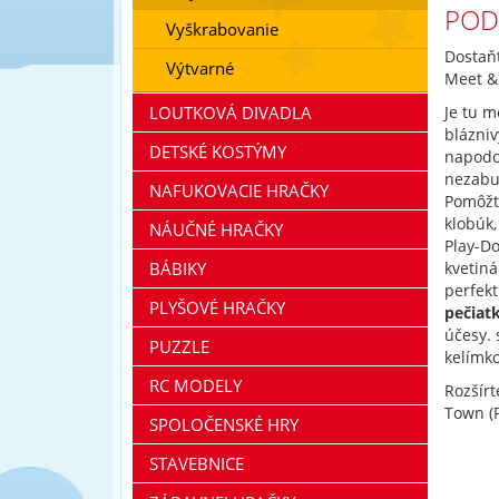
POD
Vyškrabovanie
Dostaňt
Výtvarné
Meet &
LOUTKOVÁ DIVADLA
Je tu m
blázniv
DETSKÉ KOSTÝMY
napodob
nezabud
NAFUKOVACIE HRAČKY
Pomôžte
klobúk,
NÁUČNÉ HRAČKY
Play-D
BÁBIKY
kvetiná
perfekt
PLYŠOVÉ HRAČKY
pečiat
účesy. 
PUZZLE
kelímk
RC MODELY
Rozšírt
Town (
SPOLOČENSKÉ HRY
STAVEBNICE