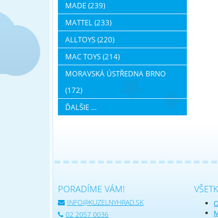
MADE (239)
MATTEL (233)
ALLTOYS (220)
MAC TOYS (214)
MORAVSKÁ ÚSTŘEDNA BRNO
(172)
ĎALŠIE ...
PORADÍME VÁM!
VŠET
INFO@KUZELNYHRAD.SK
O
M
02 2057 0036