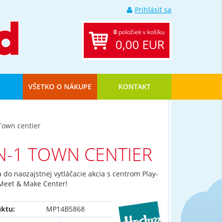
Prihlásiť sa
0
položiek v košíku
0,00 EUR
VŠETKO O NÁKUPE
KONTAKT
Town centier
N-1 TOWN CENTIER
 do naozajstnej vytláčacie akcia s centrom Play-
eet & Make Center!
ktu:
MP14B5868