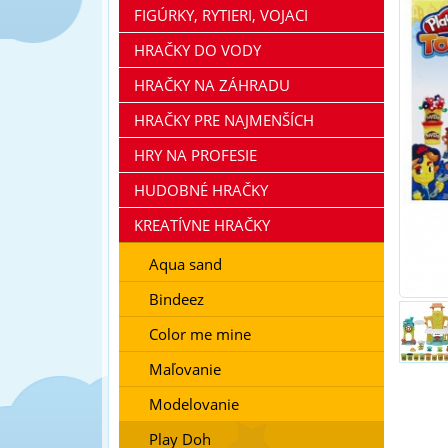
FIGÚRKY, RYTIERI, VOJACI
HRAČKY DO VODY
HRAČKY NA ZÁHRADU
HRAČKY PRE NAJMENŠÍCH
HRY NA PROFESIE
HUDOBNÉ HRAČKY
KREATÍVNE HRAČKY
Aqua sand
Bindeez
Color me mine
Maľovanie
Modelovanie
Play Doh