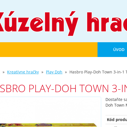
ÚVOD
d
Kreatívne hračky
Play Doh
Hasbro Play-Doh Town 3-in-1 
SBRO PLAY-DOH TOWN 3-I
Dostaňte sa
Doh Town M
Kód produ