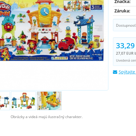
Značka:
Záruka:
Dostupnosť
33,29
27,07 EUR 
Uvedená cena
Spýtajte
Obrázky a videá majú ilustračný charakter.