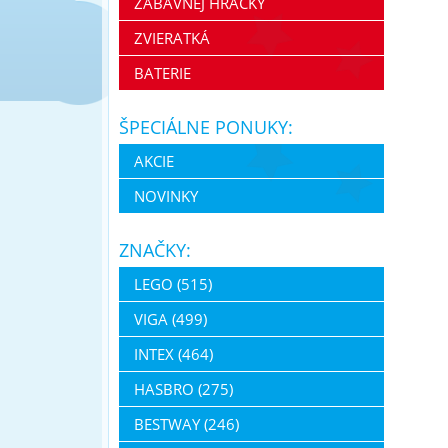
ZÁBAVNEJ HRAČKY
ZVIERATKÁ
BATERIE
ŠPECIÁLNE PONUKY:
AKCIE
NOVINKY
ZNAČKY:
LEGO (515)
VIGA (499)
INTEX (464)
HASBRO (275)
BESTWAY (246)