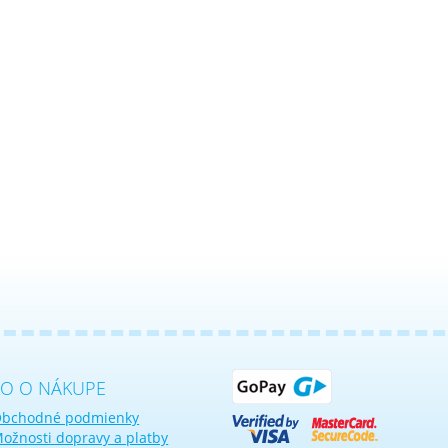
KO O NÁKUPE
bchodné podmienky
ožnosti dopravy a platby