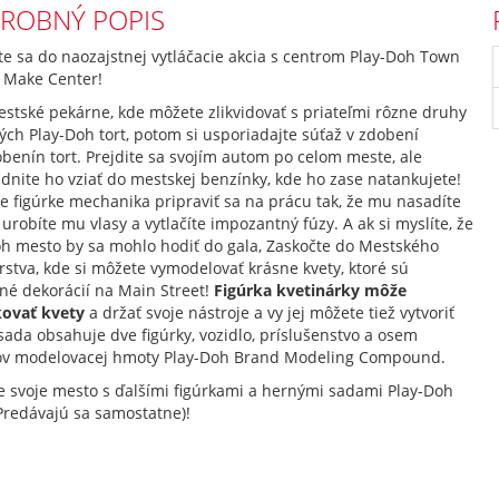
ROBNÝ POPIS
e sa do naozajstnej vytláčacie akcia s centrom Play-Doh Town
 Make Center!
estské pekárne, kde môžete zlikvidovať s priateľmi rôzne druhy
ých Play-Doh tort, potom si usporiadajte súťaž v zdobení
enín tort. Prejdite sa svojím autom po celom meste, ale
nite ho vziať do mestskej benzínky, kde ho zase natankujete!
 figúrke mechanika pripraviť sa na prácu tak, že mu nasadíte
 urobíte mu vlasy a vytlačíte impozantný fúzy. A ak si myslíte, že
oh mesto by sa mohlo hodiť do gala, Zaskočte do Mestského
rstva, kde si môžete vymodelovať krásne kvety, ktoré sú
né dekorácií na Main Street!
Figúrka kvetinárky môže
kovať kvety
a držať svoje nástroje a vy jej môžete tiež vytvoriť
sada obsahuje dve figúrky, vozidlo, príslušenstvo a osem
ov modelovacej hmoty Play-Doh Brand Modeling Compound.
e svoje mesto s ďalšími figúrkami a hernými sadami Play-Doh
Predávajú sa samostatne)!