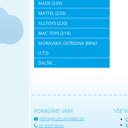
MADE (239)
MATTEL (233)
ALLTOYS (220)
MAC TOYS (214)
MORAVSKÁ ÚSTŘEDNA BRNO
(172)
ĎALŠIE ...
PORADÍME VÁM!
VŠET
INFO@KUZELNYHRAD.SK
O
M
02 2057 0036