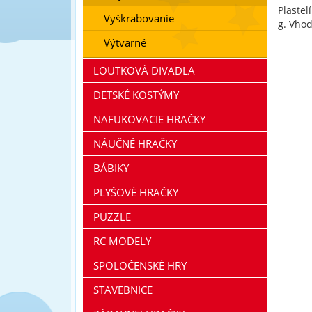
Plastel
Vyškrabovanie
g. Vhod
Výtvarné
LOUTKOVÁ DIVADLA
DETSKÉ KOSTÝMY
NAFUKOVACIE HRAČKY
NÁUČNÉ HRAČKY
BÁBIKY
PLYŠOVÉ HRAČKY
PUZZLE
RC MODELY
SPOLOČENSKÉ HRY
STAVEBNICE