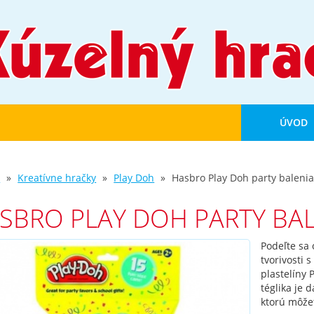
ÚVOD
d
Kreatívne hračky
Play Doh
Hasbro Play Doh party balenia
SBRO PLAY DOH PARTY BAL
Podeľte sa 
tvorivosti 
plastelíny
téglika je 
ktorú môžet