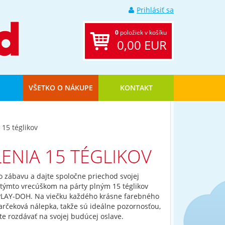
Prihlásiť sa
0
položiek v košíku
0,00 EUR
VŠETKO O NÁKUPE
KONTAKT
 15 téglikov
ENIA 15 TÉGLIKOV
o zábavu a dajte spoločne priechod svojej
s týmto vrecúškom na párty plným 15 téglikov
 PLAY-DOH. Na viečku každého krásne farebného
darčeková nálepka, takže sú ideálne pozornosťou,
e rozdávať na svojej budúcej oslave.