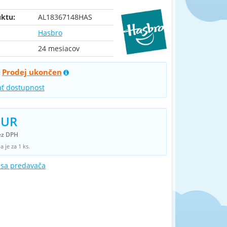
ktu:
AL18367148HAS
Hasbro
24 mesiacov
Prodej ukončen
:
ať dostupnost
EUR
ez DPH
 je za 1 ks.
 sa predavača