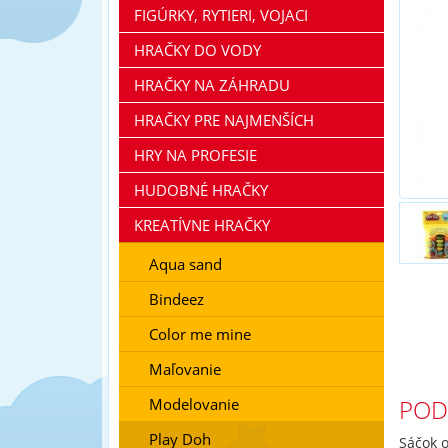
FIGÚRKY, RYTIERI, VOJACI
HRAČKY DO VODY
HRAČKY NA ZÁHRADU
HRAČKY PRE NAJMENŠÍCH
HRY NA PROFESIE
HUDOBNÉ HRAČKY
KREATÍVNE HRAČKY
Aqua sand
Bindeez
Color me mine
Maľovanie
POD
Modelovanie
Play Doh
Sáčok o