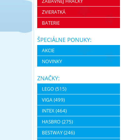
ZÁBAVNEJ HRAČKY
ZVIERATKÁ
BATERIE
ŠPECIÁLNE PONUKY:
AKCIE
NOVINKY
ZNAČKY:
LEGO (515)
VIGA (499)
INTEX (464)
HASBRO (275)
BESTWAY (246)