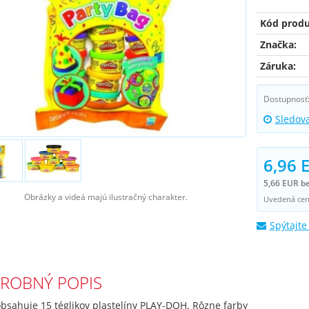
Kód produ
Značka:
Záruka:
Dostupnosť
Sledov
6,96 
5,66 EUR b
Obrázky a videá majú ilustračný charakter.
Uvedená cena
Spýtajte
ROBNÝ POPIS
bsahuje 15 téglikov plastelíny PLAY-DOH. Rôzne farby