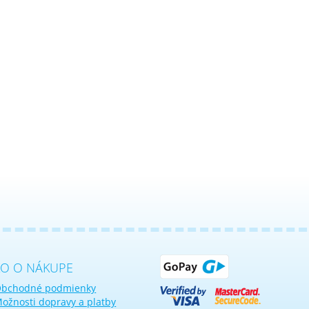
KO O NÁKUPE
bchodné podmienky
ožnosti dopravy a platby