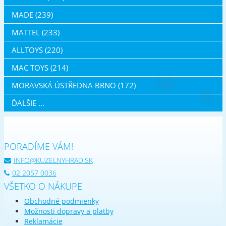
MADE (239)
MATTEL (233)
ALLTOYS (220)
MAC TOYS (214)
MORAVSKÁ ÚSTŘEDNA BRNO (172)
ĎALŠIE ...
PORADÍME VÁM!
INFO@KUZELNYHRAD.SK
02 2057 0036
VŠETKO O NÁKUPE
Obchodné podmienky
Možnosti dopravy a platby
Reklamácie