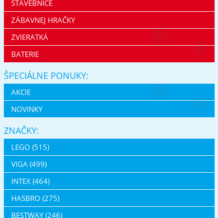
STAVEBNICE
ZÁBAVNEJ HRAČKY
ZVIERATKÁ
BATERIE
ŠPECIÁLNE PONUKY:
AKCIE
NOVINKY
ZNAČKY:
LEGO (515)
VIGA (499)
INTEX (464)
HASBRO (275)
BESTWAY (246)