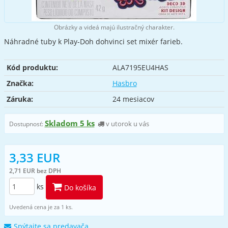
Obrázky a videá majú ilustračný charakter.
Náhradné tuby k Play-Doh dohvinci set mixér farieb.
Kód produktu:
ALA7195EU4HAS
Značka:
Hasbro
Záruka:
24 mesiacov
Skladom 5 ks
v utorok u vás
Dostupnosť:
3,33 EUR
2,71 EUR bez DPH
ks
Do košíka
Uvedená cena je za 1 ks.
Spýtajte sa predavača