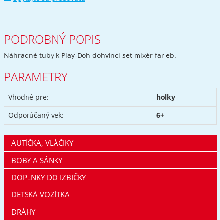
PODROBNÝ POPIS
Náhradné tuby k Play-Doh dohvinci set mixér farieb.
PARAMETRY
Vhodné pre:
holky
Odporúčaný vek:
6+
AUTÍČKA, VLÁČIKY
BOBY A SÁNKY
DOPLNKY DO IZBIČKY
DETSKÁ VOZÍTKA
DRÁHY