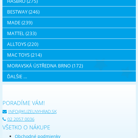
HASBRO (275)
BESTWAY (246)
MADE (239)
MATTEL (233)
ALLTOYS (220)
MAC TOYS (214)
MORAVSKÁ ÚSTŘEDNA BRNO (172)
ĎALŠIE ...
PORADÍME VÁM!
INFO@KUZELNYHRAD.SK
02 2057 0036
VŠETKO O NÁKUPE
Obchodné podmienky