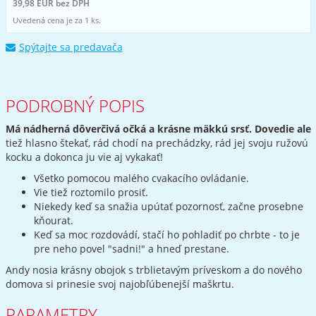
39,98 EUR bez DPH
Uvedená cena je za 1 ks.
Spýtajte sa predavača
PODROBNÝ POPIS
Má nádherná dôverčivá očká a krásne mäkkú srsť. Dovedie ale
tiež hlasno štekať, rád chodí na prechádzky, rád jej svoju ružovú
kocku a dokonca ju vie aj vykakať!
Všetko pomocou malého cvakacího ovládanie.
Vie tiež roztomilo prosiť.
Niekedy keď sa snažia upútať pozornosť, začne prosebne
kňourat.
Keď sa moc rozdovádí, stačí ho pohladiť po chrbte - to je
pre neho povel "sadni!" a hneď prestane.
Andy nosia krásny obojok s trblietavým príveskom a do nového
domova si prinesie svoj najobľúbenejší maškrtu.
PARAMETRY