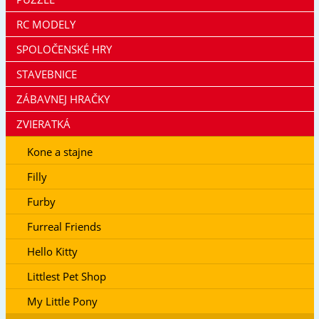
RC MODELY
SPOLOČENSKÉ HRY
STAVEBNICE
ZÁBAVNEJ HRAČKY
ZVIERATKÁ
Kone a stajne
Filly
Furby
Furreal Friends
Hello Kitty
Littlest Pet Shop
My Little Pony