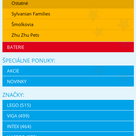
Ostatné
Sylvanian Families
Šmolkovia
Zhu Zhu Pets
BATERIE
ŠPECIÁLNE PONUKY:
AKCIE
NOVINKY
ZNAČKY:
LEGO (515)
VIGA (499)
INTEX (464)