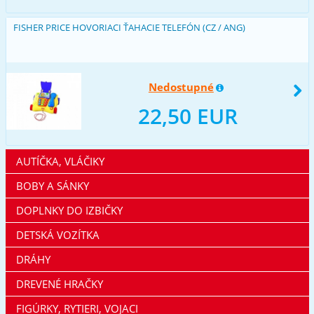
FISHER PRICE HOVORIACI ŤAHACIE TELEFÓN (CZ / ANG)
Nedostupné
22,50 EUR
AUTÍČKA, VLÁČIKY
BOBY A SÁNKY
DOPLNKY DO IZBIČKY
DETSKÁ VOZÍTKA
DRÁHY
DREVENÉ HRAČKY
FIGÚRKY, RYTIERI, VOJACI