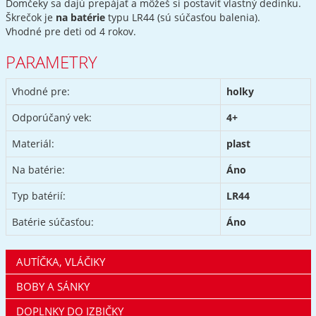
Domčeky sa dajú prepájať a môžeš si postaviť vlastný dedinku.
Škrečok je
na batérie
typu LR44 (sú súčasťou balenia).
Vhodné pre deti od 4 rokov.
PARAMETRY
Vhodné pre:
holky
Odporúčaný vek:
4+
Materiál:
plast
Na batérie:
Áno
Typ batérií:
LR44
Batérie súčasťou:
Áno
AUTÍČKA, VLÁČIKY
BOBY A SÁNKY
DOPLNKY DO IZBIČKY