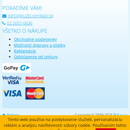
PORADÍME VÁM!
INFO@KUZELNYHRAD.SK
02 2057 0036
VŠETKO O NÁKUPE
Obchodné podmienky
Možnosti dopravy a platby
Reklamácie
Odstúpenie od zmluvy
Nahoru
Copyright © 2008-2026
PLK s.r.o.
Tento web používa na poskytovanie služieb, personalizáciu
reklám a analýzu návštevnosti súbory cookie. Používaním tohto