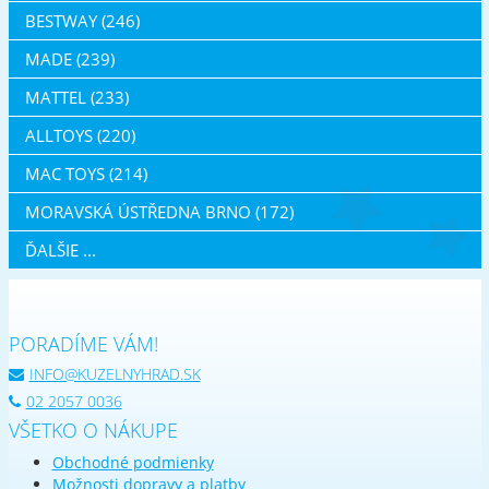
BESTWAY (246)
MADE (239)
MATTEL (233)
ALLTOYS (220)
MAC TOYS (214)
MORAVSKÁ ÚSTŘEDNA BRNO (172)
ĎALŠIE ...
PORADÍME VÁM!
INFO@KUZELNYHRAD.SK
02 2057 0036
VŠETKO O NÁKUPE
Obchodné podmienky
Možnosti dopravy a platby