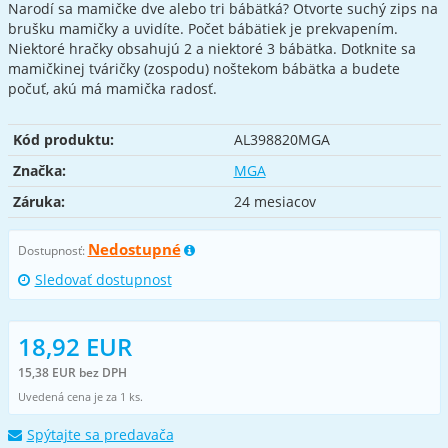
Narodí sa mamičke dve alebo tri bábätká? Otvorte suchý zips na
brušku mamičky a uvidíte. Počet bábätiek je prekvapením.
Niektoré hračky obsahujú 2 a niektoré 3 bábätka. Dotknite sa
mamičkinej tváričky (zospodu) noštekom bábätka a budete
počuť, akú má mamička radosť.
Kód produktu:
AL398820MGA
Značka:
MGA
Záruka:
24 mesiacov
Nedostupné
Dostupnosť:
Sledovať dostupnost
18,92 EUR
15,38 EUR bez DPH
Uvedená cena je za 1 ks.
Spýtajte sa predavača