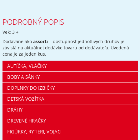
PODROBNÝ POPIS
Vek: 3 +
Dodávané ako
assorti
= dostupnosť jednotlivých druhov je
závislá na aktuálnej dodávke tovaru od dodávateľa. Uvedená
cena je za jeden kus.
AUTÍČKA, VLÁČIKY
BOBY A SÁNKY
DOPLNKY DO IZBIČKY
DETSKÁ VOZÍTKA
DRÁHY
DREVENÉ HRAČKY
FIGÚRKY, RYTIERI, VOJACI