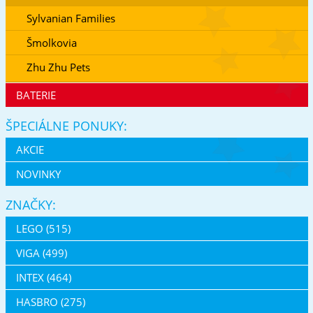
Sylvanian Families
Šmolkovia
Zhu Zhu Pets
BATERIE
ŠPECIÁLNE PONUKY:
AKCIE
NOVINKY
ZNAČKY:
LEGO (515)
VIGA (499)
INTEX (464)
HASBRO (275)