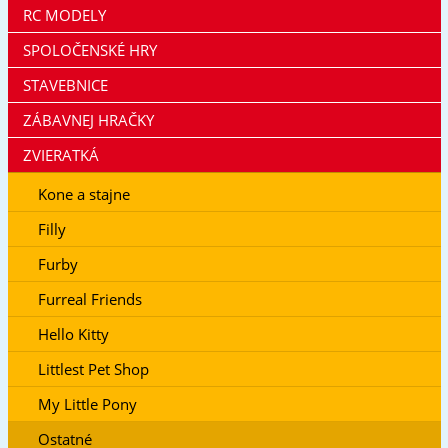
RC MODELY
SPOLOČENSKÉ HRY
STAVEBNICE
ZÁBAVNEJ HRAČKY
ZVIERATKÁ
Kone a stajne
Filly
Furby
Furreal Friends
Hello Kitty
Littlest Pet Shop
My Little Pony
Ostatné