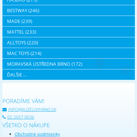
BESTWAY (246)
MADE (239)
MATTEL (233)
ALLTOYS (220)
MAC TOYS (214)
MORAVSKÁ ÚSTŘEDNA BRNO (172)
ĎALŠIE ...
PORADÍME VÁM!
INFO@KUZELNYHRAD.SK
02 2057 0036
VŠETKO O NÁKUPE
Obchodné podmienky