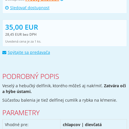
Sledovať dostupnost
35,00 EUR
28,45 EUR bez DPH
Uvedená cena je za 1 ks.
Spýtajte sa predavača
PODROBNÝ POPIS
Veselý a hebučký delfínik, ktorého môžeš aj nakŕmiť.
Zatvára oči
a hýbe ústami.
Súčasťou balenia je tiež delfínej cumlík a rybka na kŕmenie.
PARAMETRY
Vhodné pre:
chlapcov | dievčatá