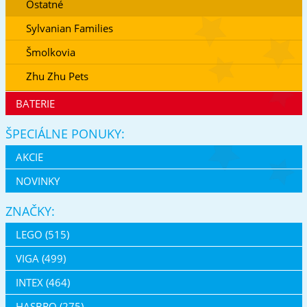
Ostatné
Sylvanian Families
Šmolkovia
Zhu Zhu Pets
BATERIE
ŠPECIÁLNE PONUKY:
AKCIE
NOVINKY
ZNAČKY:
LEGO (515)
VIGA (499)
INTEX (464)
HASBRO (275)