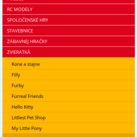
RC MODELY
SPOLOČENSKÉ HRY
STAVEBNICE
ZÁBAVNEJ HRAČKY
ZVIERATKÁ
Kone a stajne
Filly
Furby
Furreal Friends
Hello Kitty
Littlest Pet Shop
My Little Pony