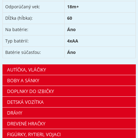
Odporúčaný vek:
18m+
Dĺžka (hĺbka):
60
Na batérie:
Áno
Typ batérií:
4xAA
Batérie súčasťou:
Áno
AUTÍČKA, VLÁČIKY
BOBY A SÁNKY
DOPLNKY DO IZBIČKY
DETSKÁ VOZÍTKA
DRÁHY
DREVENÉ HRAČKY
FIGÚRKY, RYTIERI, VOJACI