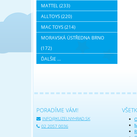
MATTEL (233)
ALLTOYS (220)
MAC TOYS (214)
MORAVSKÁ ÚSTŘEDNA BRNO
(172)
ĎALŠIE ...
PORADÍME VÁM!
VŠET
INFO@KUZELNYHRAD.SK
O
M
02 2057 0036
R