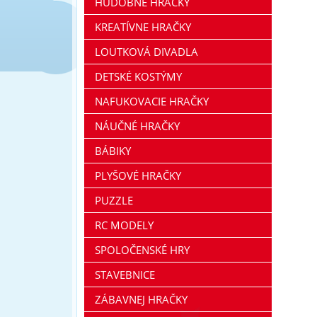
HUDOBNÉ HRAČKY
KREATÍVNE HRAČKY
LOUTKOVÁ DIVADLA
DETSKÉ KOSTÝMY
NAFUKOVACIE HRAČKY
NÁUČNÉ HRAČKY
BÁBIKY
PLYŠOVÉ HRAČKY
PUZZLE
RC MODELY
SPOLOČENSKÉ HRY
STAVEBNICE
ZÁBAVNEJ HRAČKY