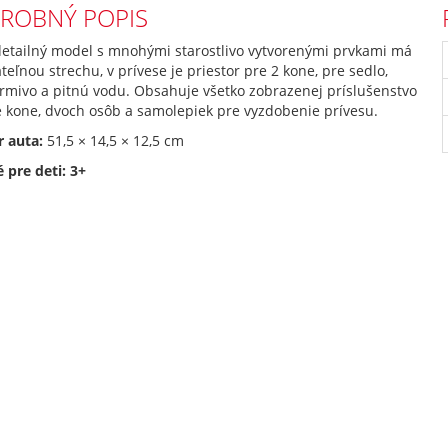
ROBNÝ POPIS
detailný model s mnohými starostlivo vytvorenými prvkami má
eľnou strechu, v prívese je priestor pre 2 kone, pre sedlo,
rmivo a pitnú vodu. Obsahuje všetko zobrazenej príslušenstvo
e kone, dvoch osôb a samolepiek pre vyzdobenie prívesu.
 auta:
51,5 × 14,5 × 12,5 cm
 pre deti: 3+