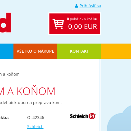
Prihlásiť sa
0
položiek v košíku
0,00 EUR
VŠETKO O NÁKUPE
KONTAKT
om a koňom
OM A KOŇOM
odel pick-upu na prepravu koní.
ktu:
OL42346
Schleich