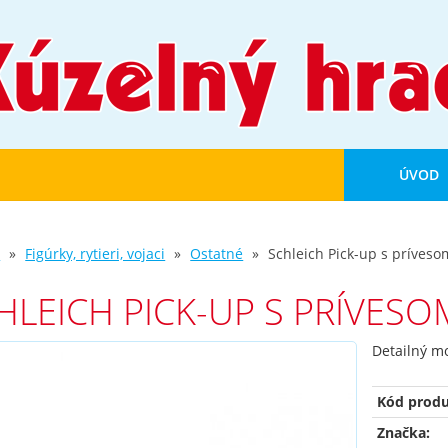
ÚVOD
d
Figúrky, rytieri, vojaci
Ostatné
Schleich Pick-up s príves
HLEICH PICK-UP S PRÍVES
Detailný m
Kód produ
Značka: