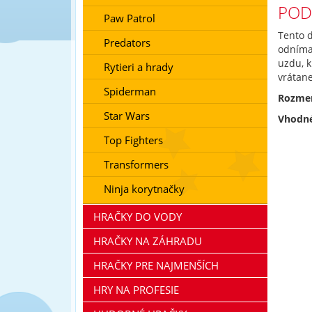
POD
Paw Patrol
Tento 
Predators
odnímat
uzdu, k
Rytieri a hrady
vrátan
Spiderman
Rozmer
Star Wars
Vhodné
Top Fighters
Transformers
Ninja korytnačky
HRAČKY DO VODY
HRAČKY NA ZÁHRADU
HRAČKY PRE NAJMENŠÍCH
HRY NA PROFESIE