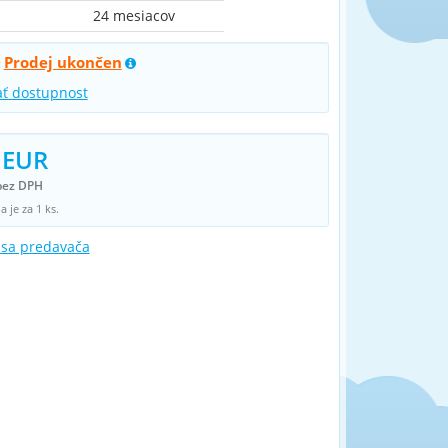
24 mesiacov
Prodej ukončen
:
ať dostupnost
 EUR
bez DPH
 je za 1 ks.
 sa predavača