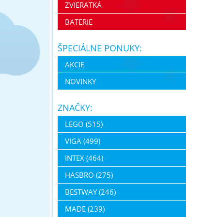
ZVIERATKÁ
BATERIE
ŠPECIÁLNE PONUKY:
AKCIE
NOVINKY
ZNAČKY:
LEGO (515)
VIGA (499)
INTEX (464)
HASBRO (275)
BESTWAY (246)
MADE (239)