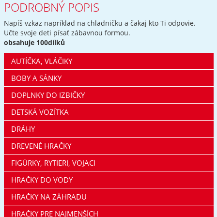
PODROBNÝ POPIS
Napíš vzkaz napríklad na chladničku a čakaj kto Ti odpovie.
Učte svoje deti písať zábavnou formou.
obsahuje 100dílků
AUTÍČKA, VLÁČIKY
BOBY A SÁNKY
DOPLNKY DO IZBIČKY
DETSKÁ VOZÍTKA
DRÁHY
DREVENÉ HRAČKY
FIGÚRKY, RYTIERI, VOJACI
HRAČKY DO VODY
HRAČKY NA ZÁHRADU
HRAČKY PRE NAJMENŠÍCH